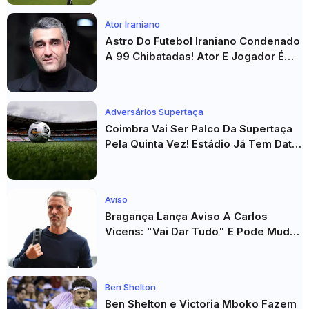
Ator Iraniano
Astro Do Futebol Iraniano Condenado
A 99 Chibatadas! Ator E Jogador É
Acusado De Estupro E Sequestro
Adversários Supertaça
Coimbra Vai Ser Palco Da Supertaça
Pela Quinta Vez! Estádio Já Tem Data
E Adversários Confirmados
Aviso
Bragança Lança Aviso A Carlos
Vicens: "Vai Dar Tudo" E Pode Mudar
O Sp. Braga
Ben Shelton
Ben Shelton e Victoria Mboko Fazem