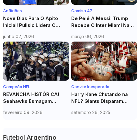
Anfitriões
Camisa 47
Nove Dias Para O Apito
De Pelé A Messi: Trump
Inicial! Pulisic Lidera O
Recebe O Inter Miami Na
Sonho Americano Em Casa
Casa Branca E Elogia O
junho 02, 2026
março 06, 2026
Craque
Campeão NFL
Convite Inesperado
REVANCHA HISTÓRICA!
Harry Kane Chutando na
Seahawks Esmagam
NFL? Giants Disparam
Patriots e Conquistam o
CONVITE SURREAL! Você
fevereiro 09, 2026
setembro 26, 2025
SUPER BOWL 60 em
NÃO VAI ACREDITAR
Vingança Açucarada
Futebol Argentino