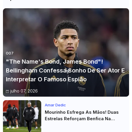
007
"The Name's Bond, James Bond"!
Bellingham Confessa Sonho De Ser Ator E
Interpretar O Famoso Espião
julho 07, 2026
Amar Dedic
Mourinho Esfrega As Mãos! Duas
Estrelas Reforçam Benfica Na
Véspera Do Real Madrid