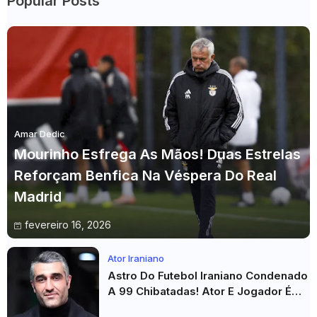
Popular Posts
Amar Dedic
Mourinho Esfrega As Mãos! Duas Estrelas
Reforçam Benfica Na Véspera Do Real
Madrid
fevereiro 16, 2026
Ator Iraniano
Astro Do Futebol Iraniano Condenado
A 99 Chibatadas! Ator E Jogador É
Acusado De Estupro E Sequestro