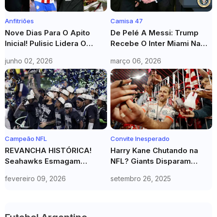
Anfitriões
Camisa 47
Nove Dias Para O Apito
De Pelé A Messi: Trump
Inicial! Pulisic Lidera O
Recebe O Inter Miami Na
Sonho Americano Em Casa
Casa Branca E Elogia O
junho 02, 2026
março 06, 2026
Craque
Campeão NFL
Convite Inesperado
REVANCHA HISTÓRICA!
Harry Kane Chutando na
Seahawks Esmagam
NFL? Giants Disparam
Patriots e Conquistam o
CONVITE SURREAL! Você
fevereiro 09, 2026
setembro 26, 2025
SUPER BOWL 60 em
NÃO VAI ACREDITAR
Vingança Açucarada