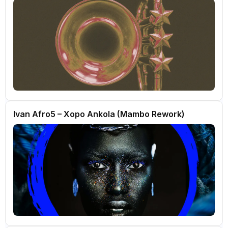
Ivan Afro5 – Xopo Ankola (Mambo Rework)