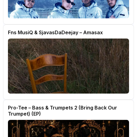
Fns MusiQ & SjavasDaDeejay – Amasax
Pro-Tee – Bass & Trumpets 2 (Bring Back Our
Trumpet) (EP)