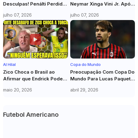
Desculpas! Penálti Perdido
Neymar Xinga Vini Jr. Após
Na Eliminação Do Brasil:
Eliminação Do Brasil E
julho 07, 2026
julho 07, 2026
"Vamos Levantar A Cabeça
Provoca Haaland: "Fica
E Seguir Em Frente"
Quieto"
Al Hilal
Copa do Mundo
Zico Choca o Brasil ao
Preocupação Com Copa Do
Afirmar que Endrick Pode
Mundo Para Lucas Paquetá:
Ser Maior que Neymar no
O Que Deu Errado No
maio 20, 2026
abril 29, 2026
Mundial
Flamengo?
Futebol Americano