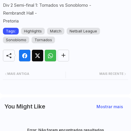
Div 2 Semi-final 1: Tornados vs Sonoblomo -
Rembrandt Hall -
Pretoria
Tags:
Highlights
Match
Netball League
Sonoblomo
Tornados
MAIS ANTIGA
MAIS RECENTE
You Might Like
Mostrar mais
Error:
Não foram encontrados resultados