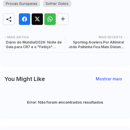
Provas Europeias
Sofrer Golos
MAIS ANTIGA
MAIS RECENTE
Diário do Mundial2026: Noite de
Sporting Acelera Por Altimira!
Gala para CR7 e o "Feitiço"
João Palhinha Fica Mais Distante
Tático de Queiroz
E Leões Pagam 20 Milhões Pelo
"Novo Patrão" Do Meio-Campo
You Might Like
Mostrar mais
Error:
Não foram encontrados resultados