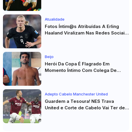
Atualidade
Fotos Íntim@s Atribuídas A Erling
Haaland Viralizam Nas Redes Sociais
E Geram Grande Repercussão
Beijo
Herói Da Copa É Flagrado Em
Momento Íntimo Com Colega De
Seleção! Fotos De Beijos Sem
Camisa Viraviralizam
Adepto Cabelo Manchester United
Guardem a Tesoura! NES Trava
United e Corte de Cabelo Vai Ter de
Esperar