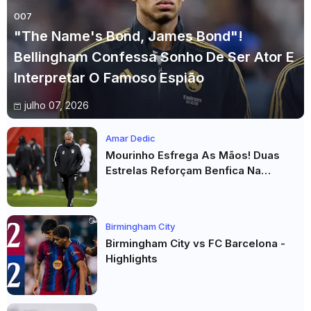
007
"The Name's Bond, James Bond"!
Bellingham Confessa Sonho De Ser Ator E
Interpretar O Famoso Espião
julho 07, 2026
Amar Dedic
Mourinho Esfrega As Mãos! Duas
Estrelas Reforçam Benfica Na
Véspera Do Real Madrid
Birmingham City
Birmingham City vs FC Barcelona -
Highlights