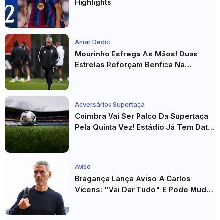
Highlights
Amar Dedic
Mourinho Esfrega As Mãos! Duas
Estrelas Reforçam Benfica Na
Véspera Do Real Madrid
Adversários Supertaça
Coimbra Vai Ser Palco Da Supertaça
Pela Quinta Vez! Estádio Já Tem Data
E Adversários Confirmados
Aviso
Bragança Lança Aviso A Carlos
Vicens: "Vai Dar Tudo" E Pode Mudar
O Sp. Braga