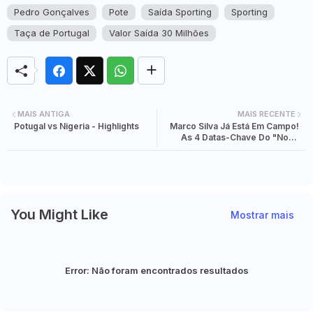
Pedro Gonçalves
Pote
Saída Sporting
Sporting
Taça de Portugal
Valor Saída 30 Milhões
MAIS ANTIGA
MAIS RECENTE
Potugal vs Nigeria - Highlights
Marco Silva Já Está Em Campo!
As 4 Datas-Chave Do "Novo
Benfica" Para Arrancar A Época
A Dar Cartas
You Might Like
Mostrar mais
Error:
Não foram encontrados resultados