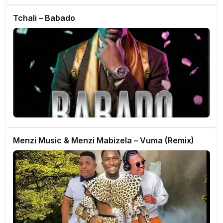
Tchali – Babado
Menzi Music & Menzi Mabizela – Vuma (Remix)