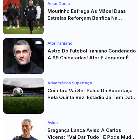
Amar Dedic
Mourinho Esfrega As Mãos! Duas
Estrelas Reforçam Benfica Na
Véspera Do Real Madrid
Ator Iraniano
Astro Do Futebol Iraniano Condenado
A 99 Chibatadas! Ator E Jogador É
Acusado De Estupro E Sequestro
Adversários Supertaça
Coimbra Vai Ser Palco Da Supertaça
Pela Quinta Vez! Estádio Já Tem Data
E Adversários Confirmados
Aviso
Bragança Lança Aviso A Carlos
Vicens: "Vai Dar Tudo" E Pode Mudar