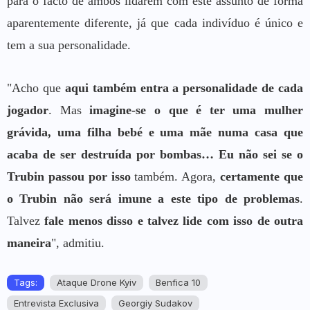
para o facto de ambos lidarem com este assunto de forma
aparentemente diferente, já que cada indivíduo é único e
tem a sua personalidade.
"Acho que
aqui também entra a personalidade de cada
jogador
. Mas
imagine-se o que é ter uma mulher
grávida, uma filha bebé e uma mãe numa casa que
acaba de ser destruída por bombas… Eu não sei se o
Trubin passou por isso
também. Agora,
certamente que
o Trubin não será imune a este tipo de problemas
.
Talvez
fale menos disso e talvez lide com isso de outra
maneira
", admitiu.
Tags:
Ataque Drone Kyiv
Benfica 10
Entrevista Exclusiva
Georgiy Sudakov