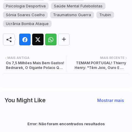
Psicologia Desportiva
Saúde Mental Futebolistas
Sónia Soares Coelho
Traumatismo Guerra
Trubin
Ucrânia Bomba Ataque
MAIS ANTIGA
MAIS RECENTE
Os 7,5 Milhões Mais Bem Gastos!
TEMAM PORTUGAL! Thierry
Bednarek, O Gigante Polaco Que
Henry: "Têm Joio, Ouro E Um
Mudou O FC Porto
Monstro Chamado Ronaldo"
You Might Like
Mostrar mais
Error:
Não foram encontrados resultados