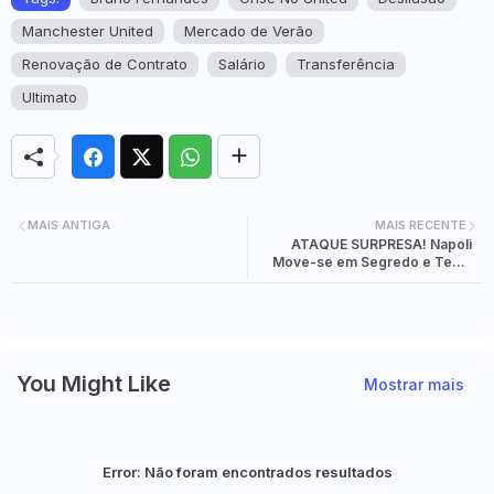
Manchester United
Mercado de Verão
Renovação de Contrato
Salário
Transferência
Ultimato
MAIS ANTIGA
MAIS RECENTE
ATAQUE SURPRESA! Napoli
Move-se em Segredo e Tenta
Arrancar Alisson Santos ao
Sporting ANTES do Fim do Mês
You Might Like
Mostrar mais
Error:
Não foram encontrados resultados