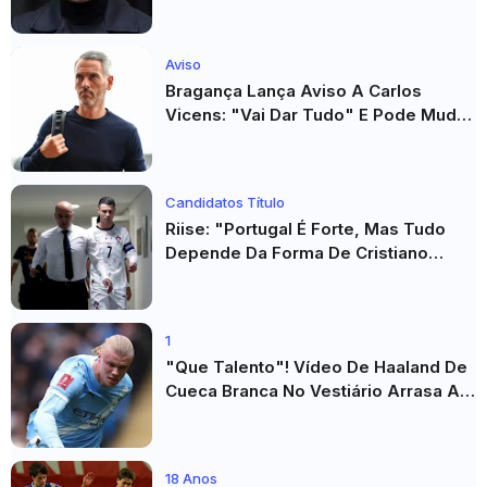
Acusado De Estupro E Sequestro
Aviso
Bragança Lança Aviso A Carlos
Vicens: "Vai Dar Tudo" E Pode Mudar
O Sp. Braga
Candidatos Título
Riise: "Portugal É Forte, Mas Tudo
Depende Da Forma De Cristiano
Ronaldo"
1
"Que Talento"! Vídeo De Haaland De
Cueca Branca No Vestiário Arrasa A
Internet
18 Anos