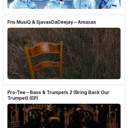
Fns MusiQ & SjavasDaDeejay – Amasax
Pro-Tee – Bass & Trumpets 2 (Bring Back Our
Trumpet) (EP)