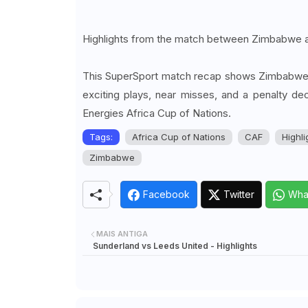
Highlights from the match between Zimbabwe a
This SuperSport match recap shows Zimbabwe an
exciting plays, near misses, and a penalty de
Energies Africa Cup of Nations.
Tags:
Africa Cup of Nations
CAF
Highli
Zimbabwe
Facebook
Twitter
Wha
MAIS ANTIGA
Sunderland vs Leeds United - Highlights