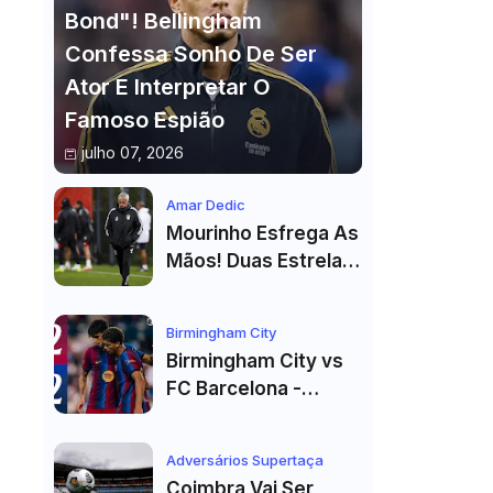
Bond"! Bellingham
Confessa Sonho De Ser
Ator E Interpretar O
Famoso Espião
julho 07, 2026
Amar Dedic
Mourinho Esfrega As
Mãos! Duas Estrelas
Reforçam Benfica Na
Véspera Do Real
Birmingham City
Madrid
Birmingham City vs
FC Barcelona -
Highlights
Adversários Supertaça
Coimbra Vai Ser