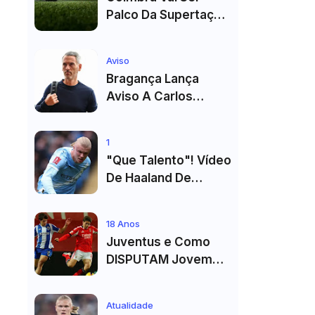
Palco Da Supertaça
Pela Quinta Vez!
Estádio Já Tem Data
Aviso
E Adversários
Bragança Lança
Confirmados
Aviso A Carlos
Vicens: "Vai Dar
Tudo" E Pode Mudar
1
O Sp. Braga
"Que Talento"! Vídeo
De Haaland De
Cueca Branca No
Vestiário Arrasa A
18 Anos
Internet
Juventus e Como
DISPUTAM Jovem
PROMESSA da
Equipa B do FC Porto
Atualidade