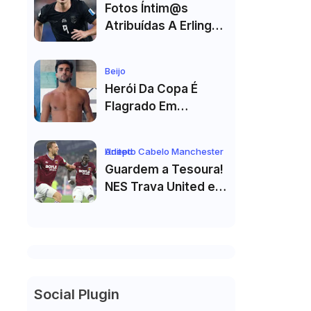
Fotos Íntim@s
Atribuídas A Erling
Haaland Viralizam
Nas Redes Sociais E
Beijo
Geram Grande
Herói Da Copa É
Repercussão
Flagrado Em
Momento Íntimo
Com Colega De
Adepto Cabelo Manchester United
Seleção! Fotos De
Guardem a Tesoura!
Beijos Sem Camisa
NES Trava United e
Viraviralizam
Corte de Cabelo Vai
Ter de Esperar
Social Plugin