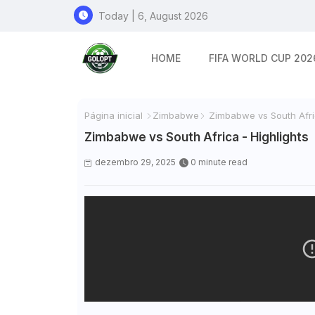
Today | 6, August 2026
HOME
FIFA WORLD CUP 202
Página inicial
Zimbabwe
Zimbabwe vs South Afric
Zimbabwe vs South Africa - Highlights
dezembro 29, 2025
0 minute read