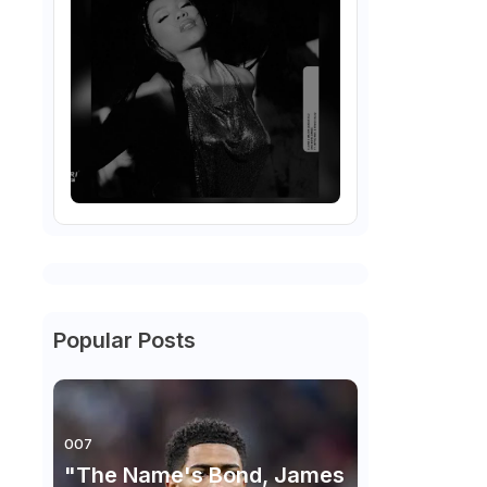
Popular Posts
007
"The Name's Bond, James