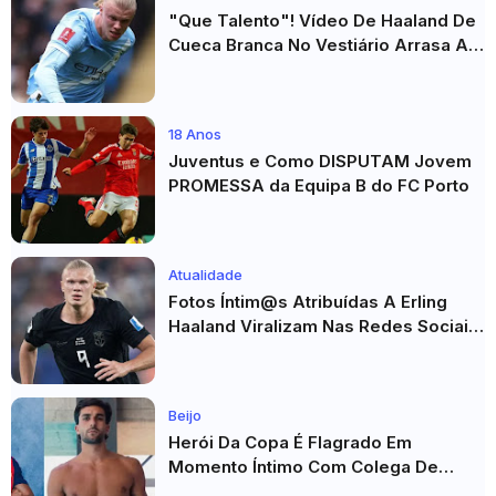
"Que Talento"! Vídeo De Haaland De
Cueca Branca No Vestiário Arrasa A
Internet
18 Anos
Juventus e Como DISPUTAM Jovem
PROMESSA da Equipa B do FC Porto
Atualidade
Fotos Íntim@s Atribuídas A Erling
Haaland Viralizam Nas Redes Sociais
E Geram Grande Repercussão
Beijo
Herói Da Copa É Flagrado Em
Momento Íntimo Com Colega De
Seleção! Fotos De Beijos Sem