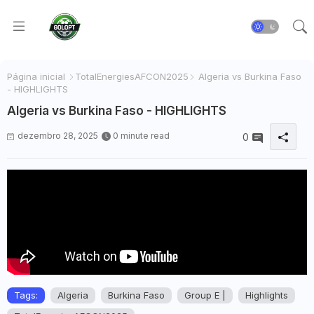
Página inicial
TotalEnergiesAFCON2025
Algeria vs Burkina Faso
- HIGHLIGHTS
Algeria vs Burkina Faso - HIGHLIGHTS
dezembro 28, 2025
0 minute read
0
Tags:
Algeria
Burkina Faso
Group E |
Highlights