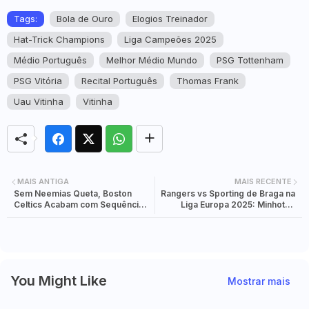
Tags:
Bola de Ouro
Elogios Treinador
Hat-Trick Champions
Liga Campeões 2025
Médio Português
Melhor Médio Mundo
PSG Tottenham
PSG Vitória
Recital Português
Thomas Frank
Uau Vitinha
Vitinha
MAIS ANTIGA
MAIS RECENTE
Sem Neemias Queta, Boston
Rangers vs Sporting de Braga na
Celtics Acabam com Sequência
Liga Europa 2025: Minhotos
Histórica de 13 Vitórias dos
Regressam ao Ibrox, 'Casa dos
Detroit Pistons na NBA Cup 2025
Horrores', Após Surpresa
Caseira com o Genk
You Might Like
Mostrar mais