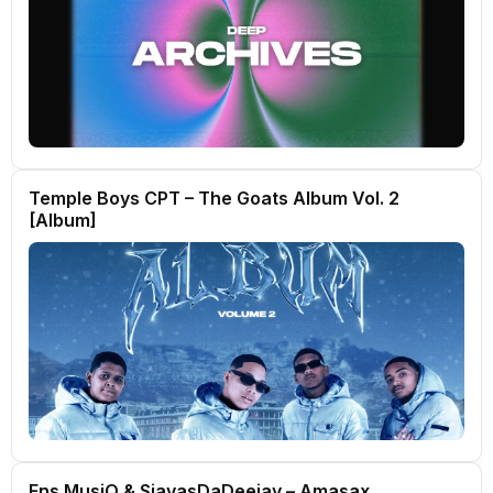
Temple Boys CPT – The Goats Album Vol. 2
[Album]
Fns MusiQ & SjavasDaDeejay – Amasax