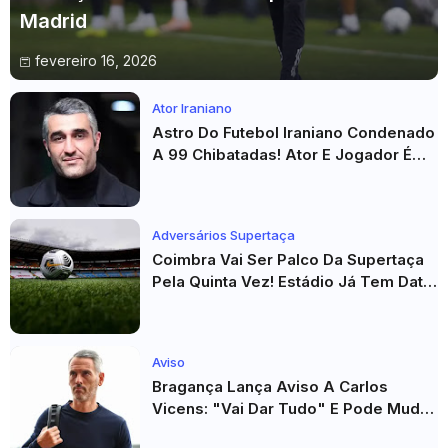
Madrid
fevereiro 16, 2026
Ator Iraniano
Astro Do Futebol Iraniano Condenado
A 99 Chibatadas! Ator E Jogador É
Acusado De Estupro E Sequestro
Adversários Supertaça
Coimbra Vai Ser Palco Da Supertaça
Pela Quinta Vez! Estádio Já Tem Data
E Adversários Confirmados
Aviso
Bragança Lança Aviso A Carlos
Vicens: "Vai Dar Tudo" E Pode Mudar
O Sp. Braga