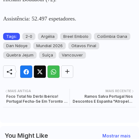
Assistência: 52.497 espetadores.
Tags:
2-0
Argélia
Breel Embolo
Colômbia Gana
Dan Ndoye
Mundial 2026
Oitavos Final
Quebra Jejum
Suíça
Vancouver
MAIS ANTIGA
MAIS RECENTE
Foco Total No Dérbi Ibérico!
Ramos Salva Portugal Nos
Portugal Fecha-Se Em Toronto E
Descontos E Espanha "Atropela"
Já Prepara "Batalha" Com
Áustria Nos Oitavos Do Mundial
Espanha
You Might Like
Mostrar mais