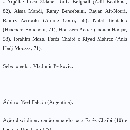
- Argélia: Luca Zidane, Rafik Belghali (Adil Boulbina,
82), Aissa Mandi, Ramy Bensebaini, Rayan Ait-Nouri,
Ramiz Zerrouki (Amine Gouri, 58), Nabil Bentaleb
(Hiacham Boudaoui, 71), Houssem Aouar (Jaouen Hadjar,
58), Ibrahim Maza, Farès Chaïbi e Riyad Mahrez (Anis
Hadj Moussa, 71).
Selecionador: Vladimir Petkovic.
Árbitro: Yael Falcón (Argentina).
Ação disciplinar: cartão amarelo para Farès Chaibi (10) e
Hicham Boudaoui (72).