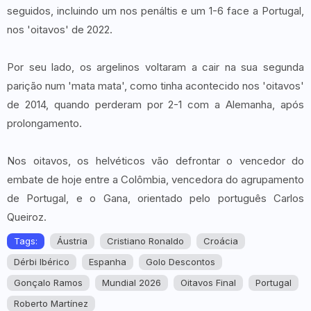
seguidos, incluindo um nos penáltis e um 1-6 face a Portugal,
nos 'oitavos' de 2022.
Por seu lado, os argelinos voltaram a cair na sua segunda
parição num 'mata mata', como tinha acontecido nos 'oitavos'
de 2014, quando perderam por 2-1 com a Alemanha, após
prolongamento.
Nos oitavos, os helvéticos vão defrontar o vencedor do
embate de hoje entre a Colômbia, vencedora do agrupamento
de Portugal, e o Gana, orientado pelo português Carlos
Queiroz.
Tags:
Áustria
Cristiano Ronaldo
Croácia
Dérbi Ibérico
Espanha
Golo Descontos
Gonçalo Ramos
Mundial 2026
Oitavos Final
Portugal
Roberto Martínez