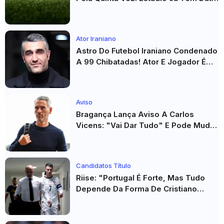
E Adversários Confirmados
Ator Iraniano
Astro Do Futebol Iraniano Condenado
A 99 Chibatadas! Ator E Jogador É
Acusado De Estupro E Sequestro
Aviso
Bragança Lança Aviso A Carlos
Vicens: "Vai Dar Tudo" E Pode Mudar
O Sp. Braga
Candidatos Título
Riise: "Portugal É Forte, Mas Tudo
Depende Da Forma De Cristiano
Ronaldo"