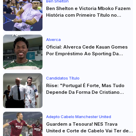
Ben Shelton
Ben Shelton e Victoria Mboko Fazem
História com Primeiro Título no
Masters 1000 de Toronto
Alverca
Oficial: Alverca Cede Kauan Gomes
Por Empréstimo Ao Sporting Da
Covilhã
Candidatos Título
Riise: "Portugal É Forte, Mas Tudo
Depende Da Forma De Cristiano
Ronaldo"
Adepto Cabelo Manchester United
Guardem a Tesoura! NES Trava
United e Corte de Cabelo Vai Ter de