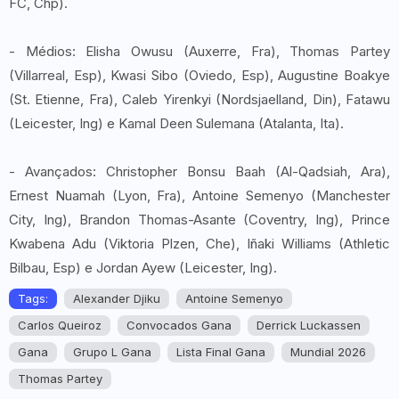
FC, Chp).
- Médios: Elisha Owusu (Auxerre, Fra), Thomas Partey
(Villarreal, Esp), Kwasi Sibo (Oviedo, Esp), Augustine Boakye
(St. Etienne, Fra), Caleb Yirenkyi (Nordsjaelland, Din), Fatawu
(Leicester, Ing) e Kamal Deen Sulemana (Atalanta, Ita).
- Avançados: Christopher Bonsu Baah (Al-Qadsiah, Ara),
Ernest Nuamah (Lyon, Fra), Antoine Semenyo (Manchester
City, Ing), Brandon Thomas-Asante (Coventry, Ing), Prince
Kwabena Adu (Viktoria Plzen, Che), Iñaki Williams (Athletic
Bilbau, Esp) e Jordan Ayew (Leicester, Ing).
Tags:
Alexander Djiku
Antoine Semenyo
Carlos Queiroz
Convocados Gana
Derrick Luckassen
Gana
Grupo L Gana
Lista Final Gana
Mundial 2026
Thomas Partey