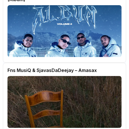
Fns MusiQ & SjavasDaDeejay – Amasax