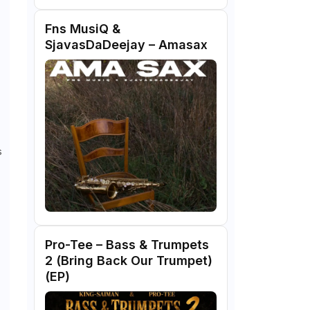
Fns MusiQ &
SjavasDaDeejay – Amasax
s
Pro-Tee – Bass & Trumpets
2 (Bring Back Our Trumpet)
(EP)