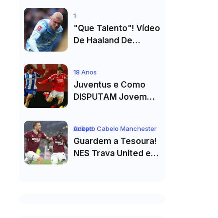
De Cristiano
1
Ronaldo"
"Que Talento"! Vídeo
De Haaland De
Cueca Branca No
Vestiário Arrasa A
18 Anos
Internet
Juventus e Como
DISPUTAM Jovem
PROMESSA da
Equipa B do FC Porto
Adepto Cabelo Manchester United
Guardem a Tesoura!
NES Trava United e
Corte de Cabelo Vai
Ter de Esperar