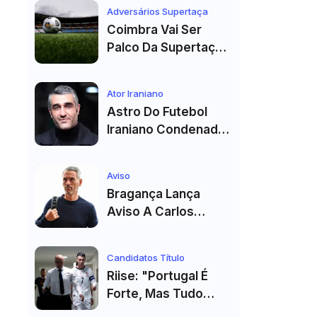
Véspera Do Real
Adversários Supertaça
Madrid
Coimbra Vai Ser
Palco Da Supertaça
Pela Quinta Vez!
Estádio Já Tem Data
Ator Iraniano
E Adversários
Astro Do Futebol
Confirmados
Iraniano Condenado
A 99 Chibatadas!
Ator E Jogador É
Aviso
Acusado De Estupro
Bragança Lança
E Sequestro
Aviso A Carlos
Vicens: "Vai Dar
Tudo" E Pode Mudar
Candidatos Título
O Sp. Braga
Riise: "Portugal É
Forte, Mas Tudo
Depende Da Forma