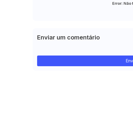
Error:
Não 
Enviar um comentário
Env