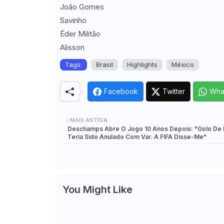
João Gomes
Savinho
Éder Militão
Alisson
Tags:
Brasil
Highlights
México
Facebook
Twitter
Wha
MAIS ANTIGA
Deschamps Abre O Jogo 10 Anos Depois: "Golo De 
Teria Sido Anulado Com Var. A FIFA Disse-Me"
You Might Like