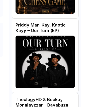
Priddy Man-Kay, Kaotic
Kayy – Our Turn (EP)
TheologyHD & Beekay
Monalayzzar – Bayabuza