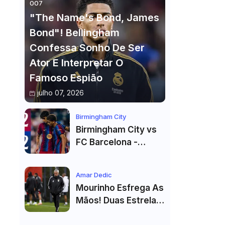
007
"The Name's Bond, James
Bond"! Bellingham
Confessa Sonho De Ser
Ator E Interpretar O
Famoso Espião
julho 07, 2026
Birmingham City
Birmingham City vs
FC Barcelona -
Highlights
Amar Dedic
Mourinho Esfrega As
Mãos! Duas Estrelas
Reforçam Benfica Na