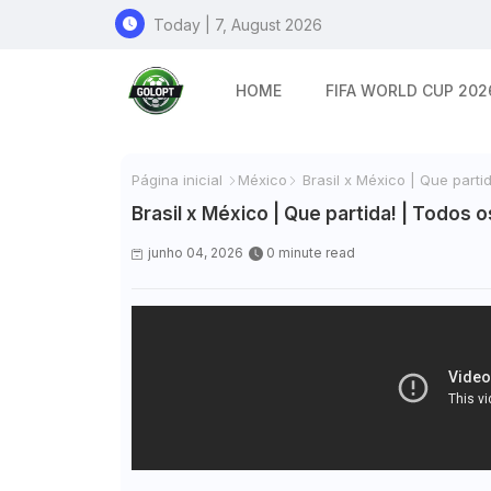
Today | 7, August 2026
HOME
FIFA WORLD CUP 202
Página inicial
México
Brasil x México | Que part
Brasil x México | Que partida! | Todo
junho 04, 2026
0 minute read