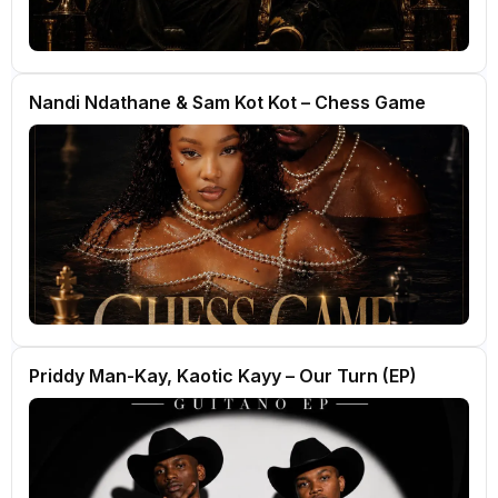
Nandi Ndathane & Sam Kot Kot – Chess Game
Priddy Man-Kay, Kaotic Kayy – Our Turn (EP)