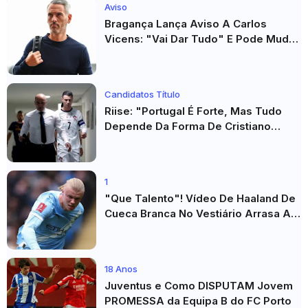
Aviso
Bragança Lança Aviso A Carlos
Vicens: "Vai Dar Tudo" E Pode Mudar
O Sp. Braga
Candidatos Título
Riise: "Portugal É Forte, Mas Tudo
Depende Da Forma De Cristiano
Ronaldo"
1
"Que Talento"! Vídeo De Haaland De
Cueca Branca No Vestiário Arrasa A
Internet
18 Anos
Juventus e Como DISPUTAM Jovem
PROMESSA da Equipa B do FC Porto