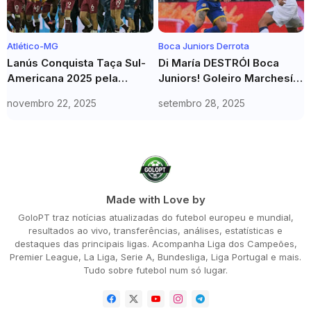
Atlético-MG
Boca Juniors Derrota
Lanús Conquista Taça Sul-
Di María DESTRÓI Boca
Americana 2025 pela
Juniors! Goleiro Marchesín
Segunda Vez: Vitória nos
Comete Erro que Vira
novembro 22, 2025
setembro 28, 2025
Pênaltis contra Atlético-MG
PESADELO
em Assunção
Made with Love by
GoloPT traz notícias atualizadas do futebol europeu e mundial,
resultados ao vivo, transferências, análises, estatísticas e
destaques das principais ligas. Acompanha Liga dos Campeões,
Premier League, La Liga, Serie A, Bundesliga, Liga Portugal e mais.
Tudo sobre futebol num só lugar.