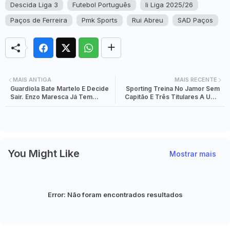
Descida Liga 3
Futebol Português
Ii Liga 2025/26
Paços de Ferreira
Pmk Sports
Rui Abreu
SAD Paços
MAIS ANTIGA
MAIS RECENTE
Guardiola Bate Martelo E Decide
Sporting Treina No Jamor Sem
Sair. Enzo Maresca Já Tem
Capitão E Três Titulares A Uma
Acordo Total Com City. Era Dos
Semana Da Final
"Citizens" Começa Domingo!
You Might Like
Mostrar mais
Error:
Não foram encontrados resultados