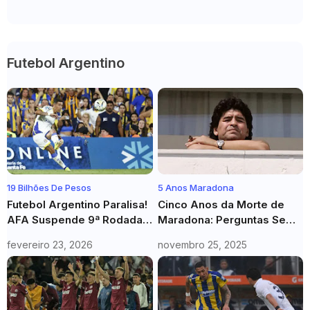
Futebol Argentino
19 Bilhões De Pesos
5 Anos Maradona
Futebol Argentino Paralisa!
Cinco Anos da Morte de
AFA Suspende 9ª Rodada
Maradona: Perguntas Sem
Em Repúdio A Denúncia
Resposta Sobre
fevereiro 23, 2026
novembro 25, 2025
Bilionária Contra Presidente
Negligência Médica e o
Legado do Diez