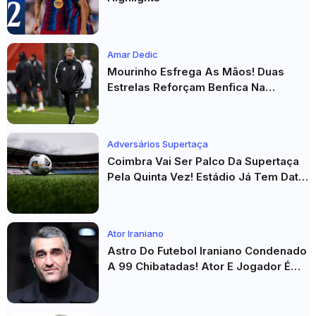
Amar Dedic
Mourinho Esfrega As Mãos! Duas
Estrelas Reforçam Benfica Na
Véspera Do Real Madrid
Adversários Supertaça
Coimbra Vai Ser Palco Da Supertaça
Pela Quinta Vez! Estádio Já Tem Data
E Adversários Confirmados
Ator Iraniano
Astro Do Futebol Iraniano Condenado
A 99 Chibatadas! Ator E Jogador É
Acusado De Estupro E Sequestro