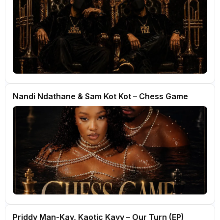
Nandi Ndathane & Sam Kot Kot – Chess Game
Priddy Man-Kay, Kaotic Kayy – Our Turn (EP)