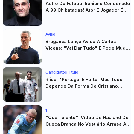
Astro Do Futebol Iraniano Condenado
A 99 Chibatadas! Ator E Jogador É
Acusado De Estupro E Sequestro
Aviso
Bragança Lança Aviso A Carlos
Vicens: "Vai Dar Tudo" E Pode Mudar
O Sp. Braga
Candidatos Título
Riise: "Portugal É Forte, Mas Tudo
Depende Da Forma De Cristiano
Ronaldo"
1
"Que Talento"! Vídeo De Haaland De
Cueca Branca No Vestiário Arrasa A
Internet