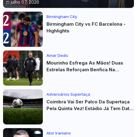
julho 07, 2026
Birmingham City
Birmingham City vs FC Barcelona -
Highlights
Amar Dedic
Mourinho Esfrega As Mãos! Duas
Estrelas Reforçam Benfica Na
Véspera Do Real Madrid
Adversários Supertaça
Coimbra Vai Ser Palco Da Supertaça
Pela Quinta Vez! Estádio Já Tem Data
E Adversários Confirmados
Ator Iraniano