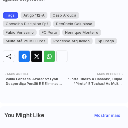
Tags:
Artigo 112-A
Caso Arouca
Conselho Disciplina Fpf
Denúncia Caluniosa
Fábio Veríssimo
FC Porto
Henrique Monteiro
Multa Até 25 Mil Euros
Processo Arquivado
Sp Braga
MAIS ANTIGA
MAIS RECENTE
Paulo Fonseca 'Azarado'! Lyon
"Forte Cheiro A Canábis", Duplo
Desperdiça Penálti E É Eliminado
"Pirete" E Tochas! As Multas
Pelo Lens Nos Quartos Da Taça
Insólitas Que Estão A Agitar A I
Liga
You Might Like
Mostrar mais