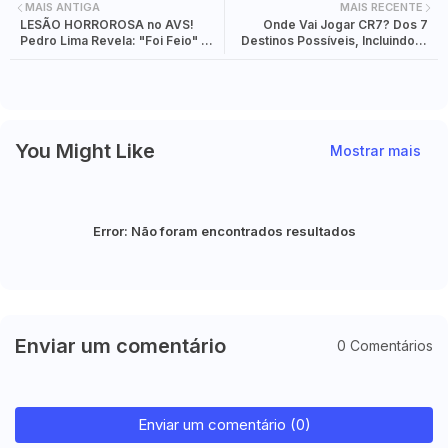
MAIS ANTIGA
MAIS RECENTE
LESÃO HORROROSA no AVS!
Onde Vai Jogar CR7? Dos 7
Pedro Lima Revela: "Foi Feio" o
Destinos Possíveis, Incluindo O
Momento que Acabou com
Sporting E A... Reforma
Baroan
You Might Like
Mostrar mais
Error:
Não foram encontrados resultados
Enviar um comentário
0 Comentários
Enviar um comentário (0)