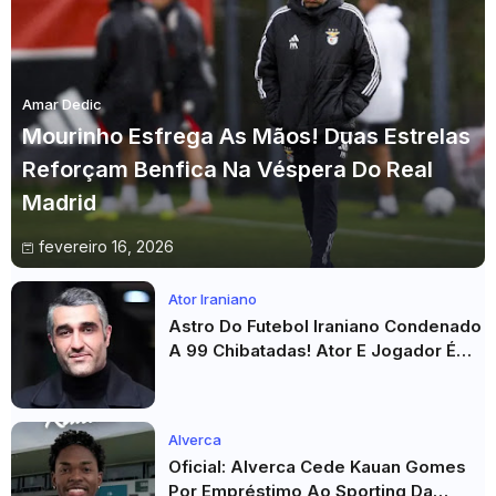
Amar Dedic
Mourinho Esfrega As Mãos! Duas Estrelas
Reforçam Benfica Na Véspera Do Real
Madrid
fevereiro 16, 2026
Ator Iraniano
Astro Do Futebol Iraniano Condenado
A 99 Chibatadas! Ator E Jogador É
Acusado De Estupro E Sequestro
Alverca
Oficial: Alverca Cede Kauan Gomes
Por Empréstimo Ao Sporting Da