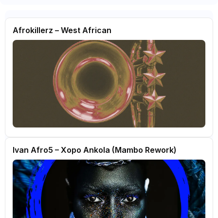
Afrokillerz – West African
Ivan Afro5 – Xopo Ankola (Mambo Rework)