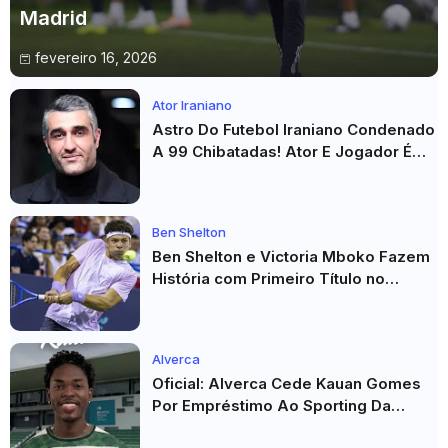
Madrid
fevereiro 16, 2026
Ator Iraniano
Astro Do Futebol Iraniano Condenado
A 99 Chibatadas! Ator E Jogador É
Acusado De Estupro E Sequestro
Ben Shelton
Ben Shelton e Victoria Mboko Fazem
História com Primeiro Título no
Masters 1000 de Toronto
Alverca
Oficial: Alverca Cede Kauan Gomes
Por Empréstimo Ao Sporting Da
Covilhã