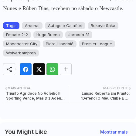
Nunes e Rúben Dias, recebem no sábado o Newcastle.
Tags:
Arsenal
Autogolo Calafiori
Bukayo Saka
Empate 2-2
Hugo Bueno
Jornada 31
Manchester City
Piero Hincapié
Premier League
Wolverhampton
MAIS ANTIGA
MAIS RECENTE
Triunfo Agridoce No Voleibol!
Luisão Rebenta Em Pranto:
Sporting Vence, Mas Diz Adeus
"Defendi O Meu Clube E Fui
À Champions Por 13 Pontos
Chamado De Macaco! A Minha
Pele Arde Como A Do Vini!"
You Might Like
Mostrar mais