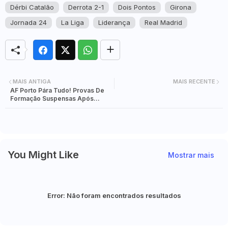
Dérbi Catalão
Derrota 2-1
Dois Pontos
Girona
Jornada 24
La Liga
Liderança
Real Madrid
MAIS ANTIGA
MAIS RECENTE
AF Porto Pára Tudo! Provas De
Formação Suspensas Após
Críticas De Pais E Clubes
You Might Like
Mostrar mais
Error:
Não foram encontrados resultados