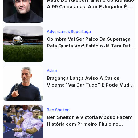
A 99 Chibatadas! Ator E Jogador É
Acusado De Estupro E Sequestro
Adversários Supertaça
Coimbra Vai Ser Palco Da Supertaça
Pela Quinta Vez! Estádio Já Tem Data
E Adversários Confirmados
Aviso
Bragança Lança Aviso A Carlos
Vicens: "Vai Dar Tudo" E Pode Mudar
O Sp. Braga
Ben Shelton
Ben Shelton e Victoria Mboko Fazem
História com Primeiro Título no
Masters 1000 de Toronto