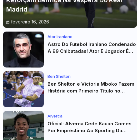
Reforçam Benfica Na Véspera Do Real
Madrid
fevereiro 16, 2026
Ator Iraniano
Astro Do Futebol Iraniano Condenado
A 99 Chibatadas! Ator E Jogador É
Acusado De Estupro E Sequestro
Ben Shelton
Ben Shelton e Victoria Mboko Fazem
História com Primeiro Título no
Masters 1000 de Toronto
Alverca
Oficial: Alverca Cede Kauan Gomes
Por Empréstimo Ao Sporting Da
Covilhã