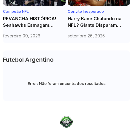
Campeão NFL
Convite Inesperado
REVANCHA HISTÓRICA!
Harry Kane Chutando na
Seahawks Esmagam
NFL? Giants Disparam
Patriots e Conquistam o
CONVITE SURREAL! Você
fevereiro 09, 2026
setembro 26, 2025
SUPER BOWL 60 em
NÃO VAI ACREDITAR
Vingança Açucarada
Futebol Argentino
Error:
Não foram encontrados resultados