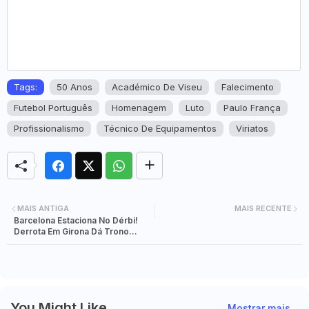
Tags:
50 Anos
Académico De Viseu
Falecimento
Futebol Português
Homenagem
Luto
Paulo França
Profissionalismo
Técnico De Equipamentos
Viriatos
MAIS ANTIGA
MAIS RECENTE
Barcelona Estaciona No Dérbi!
Derrota Em Girona Dá Trono
Solitário Ao Real Madrid
You Might Like
Mostrar mais