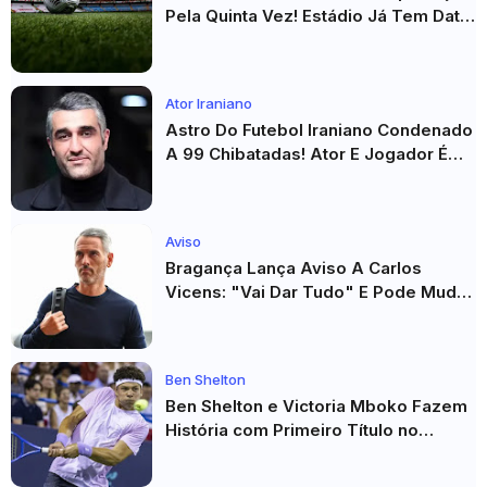
Pela Quinta Vez! Estádio Já Tem Data
E Adversários Confirmados
Ator Iraniano
Astro Do Futebol Iraniano Condenado
A 99 Chibatadas! Ator E Jogador É
Acusado De Estupro E Sequestro
Aviso
Bragança Lança Aviso A Carlos
Vicens: "Vai Dar Tudo" E Pode Mudar
O Sp. Braga
Ben Shelton
Ben Shelton e Victoria Mboko Fazem
História com Primeiro Título no
Masters 1000 de Toronto