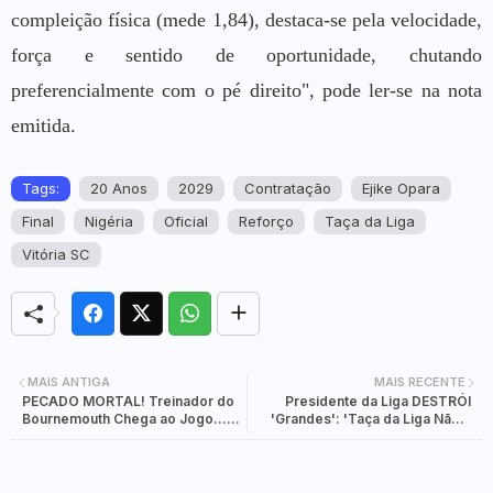
compleição física (mede 1,84), destaca-se pela velocidade,
força e sentido de oportunidade, chutando
preferencialmente com o pé direito", pode ler-se na nota
emitida.
Tags:
20 Anos
2029
Contratação
Ejike Opara
Final
Nigéria
Oficial
Reforço
Taça da Liga
Vitória SC
MAIS ANTIGA
MAIS RECENTE
PECADO MORTAL! Treinador do
Presidente da Liga DESTRÓI
Bournemouth Chega ao Jogo...
'Grandes': 'Taça da Liga Não É
Com Copo do Arsenal
Para Os 3 Com Mais Adeptos'