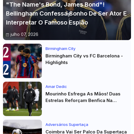
"The Name's Bond, James Bond"!
Bellingham Confessa Sonho De Ser Ator E
Interpretar O Famoso Espião
julho 07, 2026
Birmingham City
Birmingham City vs FC Barcelona -
Highlights
Amar Dedic
Mourinho Esfrega As Mãos! Duas
Estrelas Reforçam Benfica Na
Véspera Do Real Madrid
Adversários Supertaça
Coimbra Vai Ser Palco Da Supertaça