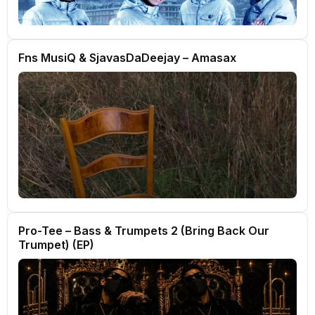
Fns MusiQ & SjavasDaDeejay – Amasax
Pro-Tee – Bass & Trumpets 2 (Bring Back Our
Trumpet) (EP)