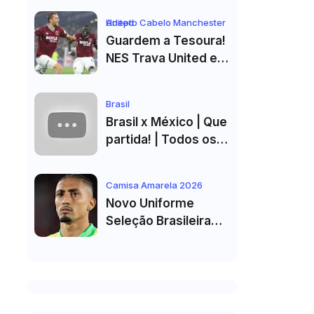
Equipa B do FC Porto
Adepto Cabelo Manchester United
Guardem a Tesoura!
NES Trava United e
Corte de Cabelo Vai
Ter de Esperar
Brasil
Brasil x México | Que
partida! | Todos os
golos e melhores
momentos em HD
Camisa Amarela 2026
2026
Novo Uniforme
Seleção Brasileira
2026 Vazado: Veja
Fotos do Kit Principal
para a Copa do
Mundo