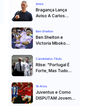
Estádio Já Tem Data
Aviso
E Adversários
Bragança Lança
Confirmados
Aviso A Carlos
Vicens: "Vai Dar
Tudo" E Pode Mudar
Ben Shelton
O Sp. Braga
Ben Shelton e
Victoria Mboko
Fazem História com
Primeiro Título no
Candidatos Título
Masters 1000 de
Riise: "Portugal É
Toronto
Forte, Mas Tudo
Depende Da Forma
De Cristiano
18 Anos
Ronaldo"
Juventus e Como
DISPUTAM Jovem
PROMESSA da