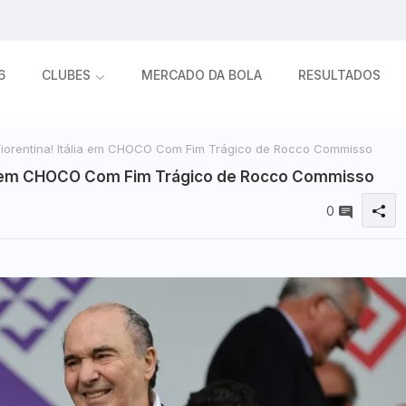
6
CLUBES
MERCADO DA BOLA
RESULTADOS
iorentina! Itália em CHOCO Com Fim Trágico de Rocco Commisso
lia em CHOCO Com Fim Trágico de Rocco Commisso
0