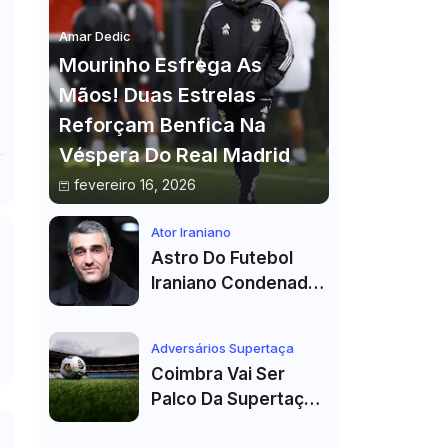
Amar Dedic
Mourinho Esfrega As
Mãos! Duas Estrelas
Reforçam Benfica Na
Véspera Do Real Madrid
fevereiro 16, 2026
Ator Iraniano
Astro Do Futebol
Iraniano Condenado
A 99 Chibatadas!
Ator E Jogador É
Adversários Supertaça
Acusado De Estupro
Coimbra Vai Ser
E Sequestro
Palco Da Supertaça
Pela Quinta Vez!