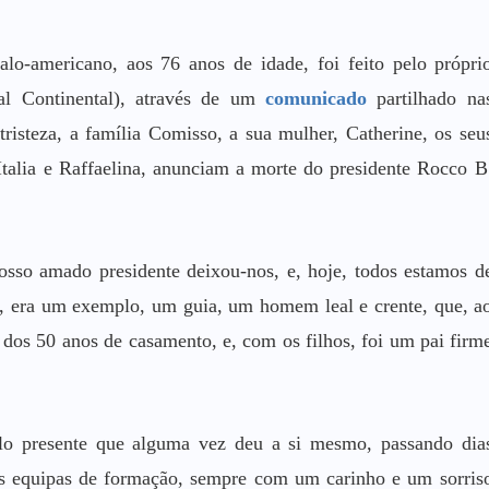
lo-americano, aos 76 anos de idade, foi feito pelo própri
al Continental), através de um
comunicado
partilhado na
risteza, a família Comisso, a sua mulher, Catherine, os seu
 Italia e Raffaelina, anunciam a morte do presidente Rocco B
sso amado presidente deixou-nos, e, hoje, todos estamos d
ia, era um exemplo, um guia, um homem leal e crente, que, a
 dos 50 anos de casamento, e, com os filhos, foi um pai firm
elo presente que alguma vez deu a si mesmo, passando dia
as equipas de formação, sempre com um carinho e um sorris