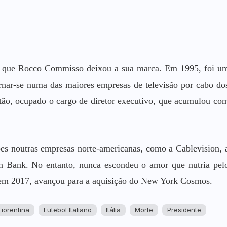
ol que Rocco Commisso deixou a sua marca. Em 1995, foi u
rnar-se numa das maiores empresas de televisão por cabo do
tão, ocupado o cargo de diretor executivo, que acumulou co
ões noutras empresas norte-americanas, como a Cablevision, 
 Bank. No entanto, nunca escondeu o amor que nutria pel
a', em 2017, avançou para a aquisição do New York Cosmos.
Fiorentina
Futebol Italiano
Itália
Morte
Presidente