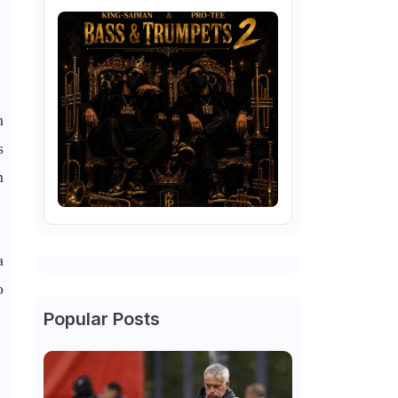
m
s
m
a
o
Popular Posts