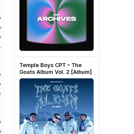
o
s
s
.
Temple Boys CPT – The
Goats Album Vol. 2 [Album]
e
o
e
s
o