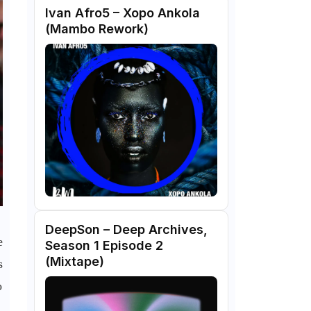
Ivan Afro5 – Xopo Ankola
(Mambo Rework)
DeepSon – Deep Archives,
e
Season 1 Episode 2
(Mixtape)
s
o