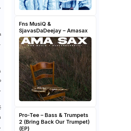
,
Fns MusiQ &
SjavasDaDeejay – Amasax
a
.
s
o
.
é
Pro-Tee – Bass & Trumpets
m
2 (Bring Back Our Trumpet)
,
(EP)