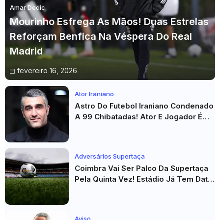
Amar Dedic
Mourinho Esfrega As Mãos! Duas Estrelas
Reforçam Benfica Na Véspera Do Real
Madrid
fevereiro 16, 2026
Ator Iraniano
Astro Do Futebol Iraniano Condenado
A 99 Chibatadas! Ator E Jogador É
Acusado De Estupro E Sequestro
Adversários Supertaça
Coimbra Vai Ser Palco Da Supertaça
Pela Quinta Vez! Estádio Já Tem Data
E Adversários Confirmados
Aviso