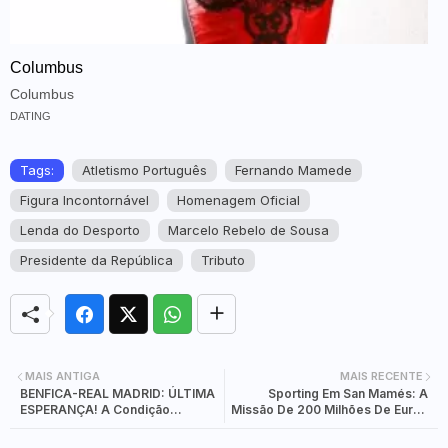
Columbus
Columbus
DATING
Tags:
Atletismo Português
Fernando Mamede
Figura Incontornável
Homenagem Oficial
Lenda do Desporto
Marcelo Rebelo de Sousa
Presidente da República
Tributo
MAIS ANTIGA
MAIS RECENTE
BENFICA-REAL MADRID: ÚLTIMA
Sporting Em San Mamés: A
ESPERANÇA! A Condição
Missão De 200 Milhões De Euros
IMPOSSÍVEL que as Águias
Que Depende De 90 Minutos
Precisam para Seguir na
Contra A História