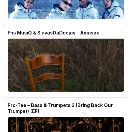
Fns MusiQ & SjavasDaDeejay – Amasax
Pro-Tee – Bass & Trumpets 2 (Bring Back Our
Trumpet) (EP)