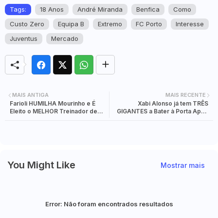
Tags:
18 Anos
André Miranda
Benfica
Como
Custo Zero
Equipa B
Extremo
FC Porto
Interesse
Juventus
Mercado
MAIS ANTIGA
MAIS RECENTE
Farioli HUMILHA Mourinho e É
Xabi Alonso já tem TRÊS
Eleito o MELHOR Treinador de
GIGANTES a Bater à Porta Após
Dezembro
Saída do Real
You Might Like
Mostrar mais
Error:
Não foram encontrados resultados