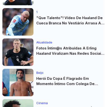
1
"Que Talento"! Vídeo De Haaland De
Cueca Branca No Vestiário Arrasa A
Internet
Atualidade
Fotos Íntim@s Atribuídas A Erling
Haaland Viralizam Nas Redes Sociais
E Geram Grande Repercussão
Beijo
Herói Da Copa É Flagrado Em
Momento Íntimo Com Colega De
Seleção! Fotos De Beijos Sem
Camisa Viraviralizam
Cinema