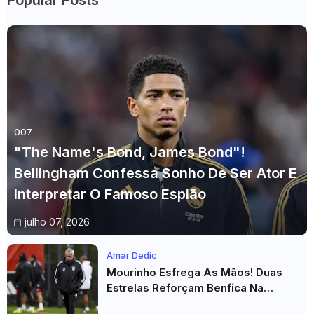
Popular Posts
007
"The Name's Bond, James Bond"!
Bellingham Confessa Sonho De Ser Ator E
Interpretar O Famoso Espião
julho 07, 2026
Amar Dedic
Mourinho Esfrega As Mãos! Duas
Estrelas Reforçam Benfica Na
Véspera Do Real Madrid