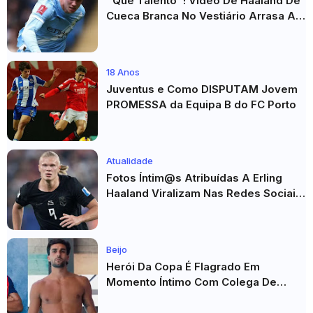
"Que Talento"! Vídeo De Haaland De
Cueca Branca No Vestiário Arrasa A
Internet
18 Anos
Juventus e Como DISPUTAM Jovem
PROMESSA da Equipa B do FC Porto
Atualidade
Fotos Íntim@s Atribuídas A Erling
Haaland Viralizam Nas Redes Sociais
E Geram Grande Repercussão
Beijo
Herói Da Copa É Flagrado Em
Momento Íntimo Com Colega De
Seleção! Fotos De Beijos Sem
Camisa Viraviralizam