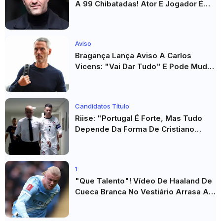
A 99 Chibatadas! Ator E Jogador É
Acusado De Estupro E Sequestro
Aviso
Bragança Lança Aviso A Carlos
Vicens: "Vai Dar Tudo" E Pode Mudar
O Sp. Braga
Candidatos Título
Riise: "Portugal É Forte, Mas Tudo
Depende Da Forma De Cristiano
Ronaldo"
1
"Que Talento"! Vídeo De Haaland De
Cueca Branca No Vestiário Arrasa A
Internet