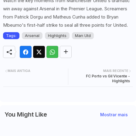
Watch the key moments from Manchester United's dramatic
win away against Arsenal in the Premier League. Screamers
from Patrick Dorgu and Matheus Cunha added to Bryan
Mbeumo's first-half strike to seal all three points for United.
Tags:
Arsenal
Highlights
Man Utd
MAIS ANTIGA
MAIS RECENTE
FC Porto vs Gil Vicente -
Highlights
You Might Like
Mostrar mais