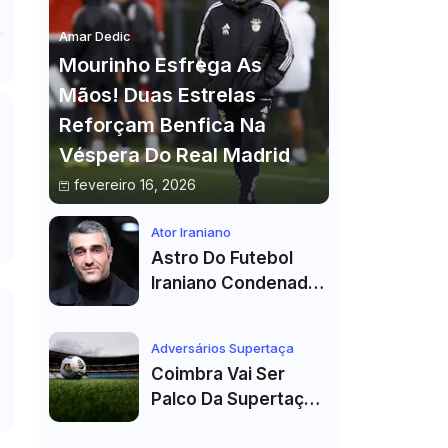
Amar Dedic
Mourinho Esfrega As
Mãos! Duas Estrelas
Reforçam Benfica Na
Véspera Do Real Madrid
fevereiro 16, 2026
Ator Iraniano
Astro Do Futebol
Iraniano Condenado
A 99 Chibatadas!
Ator E Jogador É
Adversários Supertaça
Acusado De Estupro
Coimbra Vai Ser
E Sequestro
Palco Da Supertaça
Pela Quinta Vez!