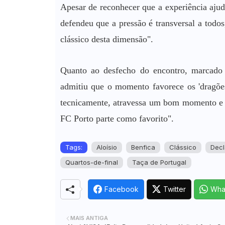
Apesar de reconhecer que a experiência ajuda
defendeu que a pressão é transversal a todo
clássico desta dimensão".
Quanto ao desfecho do encontro, marcado p
admitiu que o momento favorece os 'dragõe
tecnicamente, atravessa um bom momento e j
FC Porto parte como favorito".
Tags:
Aloísio
Benfica
Clássico
Decl
Quartos-de-final
Taça de Portugal
Facebook
Twitter
Wha
MAIS ANTIGA