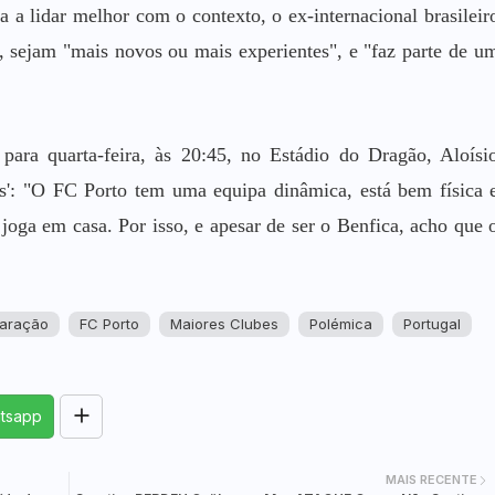
 a lidar melhor com o contexto, o ex-internacional brasileir
s, sejam "mais novos ou mais experientes", e "faz parte de u
ara quarta-feira, às 20:45, no Estádio do Dragão, Aloísi
s': "O FC Porto tem uma equipa dinâmica, está bem física 
oga em casa. Por isso, e apesar de ser o Benfica, acho que 
aração
FC Porto
Maiores Clubes
Polémica
Portugal
tsapp
MAIS RECENTE