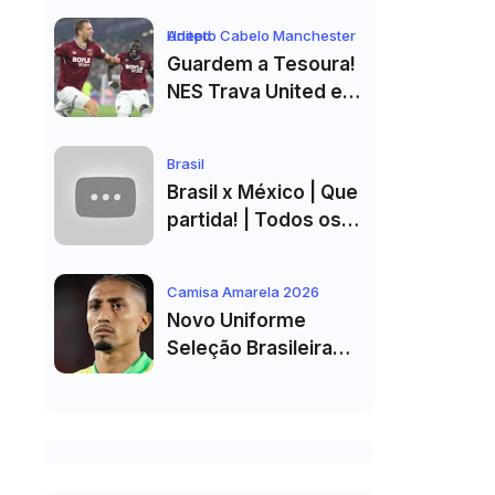
Equipa B do FC Porto
Adepto Cabelo Manchester United
Guardem a Tesoura!
NES Trava United e
Corte de Cabelo Vai
Ter de Esperar
Brasil
Brasil x México | Que
partida! | Todos os
golos e melhores
momentos em HD
Camisa Amarela 2026
2026
Novo Uniforme
Seleção Brasileira
2026 Vazado: Veja
Fotos do Kit Principal
para a Copa do
Mundo