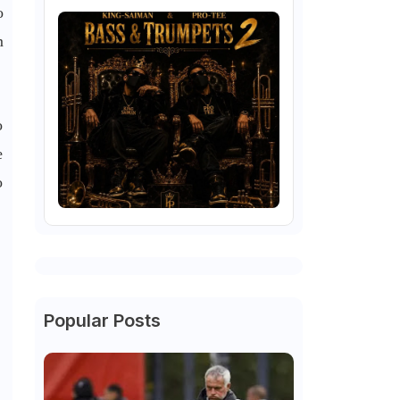
o
m
o
e
o
Popular Posts