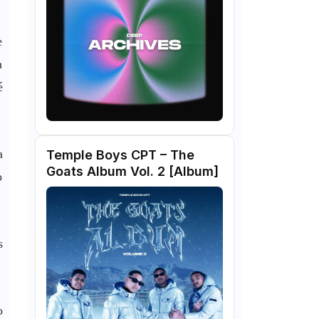
e
a
é
a
Temple Boys CPT – The
Goats Album Vol. 2 [Album]
o
s
o