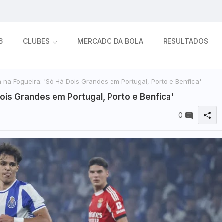
6
CLUBES
MERCADO DA BOLA
RESULTADOS
 na Fogueira: 'Só Há Dois Grandes em Portugal, Porto e Benfica'
Dois Grandes em Portugal, Porto e Benfica'
0