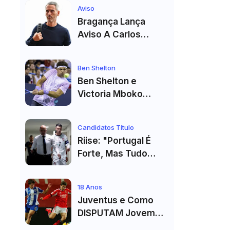
Estádio Já Tem Data
Aviso
E Adversários
Bragança Lança
Confirmados
Aviso A Carlos
Vicens: "Vai Dar
Tudo" E Pode Mudar
Ben Shelton
O Sp. Braga
Ben Shelton e
Victoria Mboko
Fazem História com
Primeiro Título no
Candidatos Título
Masters 1000 de
Riise: "Portugal É
Toronto
Forte, Mas Tudo
Depende Da Forma
De Cristiano
18 Anos
Ronaldo"
Juventus e Como
DISPUTAM Jovem
PROMESSA da