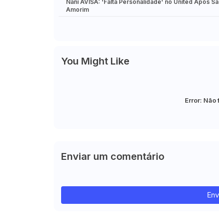
Nani AVISA: 'Falta Personalidade' no United Após Sa
Amorim
You Might Like
Error:
Não 
Enviar um comentário
Env