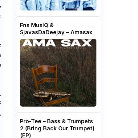
o
r
Fns MusiQ &
SjavasDaDeejay – Amasax
z
s
m
,
é
,
Pro-Tee – Bass & Trumpets
2 (Bring Back Our Trumpet)
(EP)