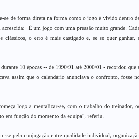
ete-se de forma direta na forma como o jogo é vivido dentro d
a acrescida: "É um jogo com uma pressão muito grande. Cad
 clássicos, o erro é mais castigado e, se se quer ganhar, 
' durante 10 épocas -- de 1990/91 até 2000/01 - recordou que 
ava assim que o calendário anunciava o confronto, fosse n
começa logo a mentalizar-se, com o trabalho do treinador, o
to em função do momento da equipa", referiu.
em-se pela conjugação entre qualidade individual, organizaçã