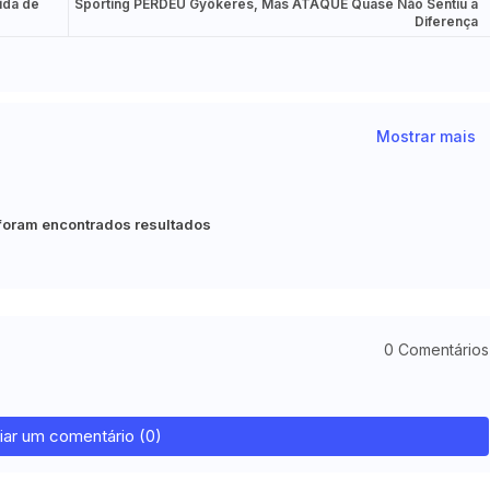
ída de
Sporting PERDEU Gyökeres, Mas ATAQUE Quase Não Sentiu a
Diferença
Mostrar mais
foram encontrados resultados
0 Comentários
iar um comentário (0)