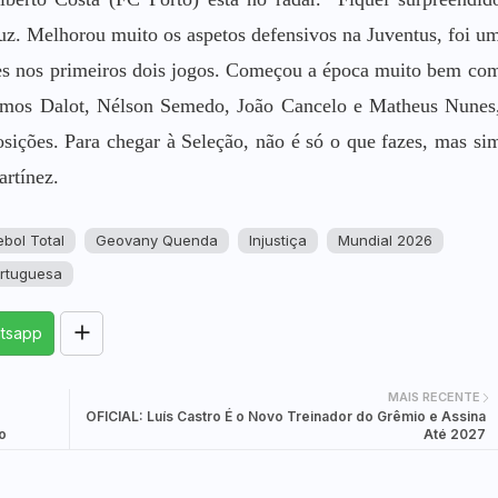
uz. Melhorou muito os aspetos defensivos na Juventus, foi u
es nos primeiros dois jogos. Começou a época muito bem co
 temos Dalot, Nélson Semedo, João Cancelo e Matheus Nunes
osições. Para chegar à Seleção, não é só o que fazes, mas si
rtínez.
ebol Total
Geovany Quenda
Injustiça
Mundial 2026
rtuguesa
tsapp
MAIS RECENTE
OFICIAL: Luís Castro É o Novo Treinador do Grêmio e Assina
o
Até 2027