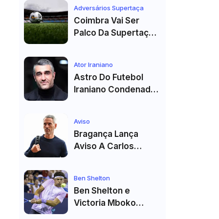
Véspera Do Real
Adversários Supertaça
Madrid
Coimbra Vai Ser
Palco Da Supertaça
Pela Quinta Vez!
Estádio Já Tem Data
Ator Iraniano
E Adversários
Astro Do Futebol
Confirmados
Iraniano Condenado
A 99 Chibatadas!
Ator E Jogador É
Aviso
Acusado De Estupro
Bragança Lança
E Sequestro
Aviso A Carlos
Vicens: "Vai Dar
Tudo" E Pode Mudar
Ben Shelton
O Sp. Braga
Ben Shelton e
Victoria Mboko
Fazem História com