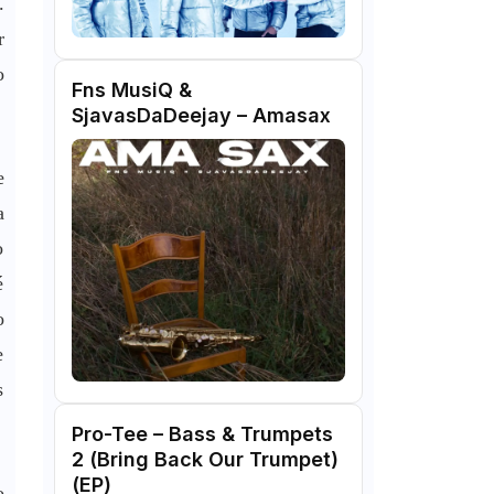
.
r
o
Fns MusiQ &
SjavasDaDeejay – Amasax
e
a
o
é
o
e
s
Pro-Tee – Bass & Trumpets
2 (Bring Back Our Trumpet)
(EP)
o