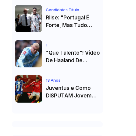
Primeiro Título no
Candidatos Título
Masters 1000 de
Riise: "Portugal É
Toronto
Forte, Mas Tudo
Depende Da Forma
De Cristiano
1
Ronaldo"
"Que Talento"! Vídeo
De Haaland De
Cueca Branca No
Vestiário Arrasa A
18 Anos
Internet
Juventus e Como
DISPUTAM Jovem
PROMESSA da
Equipa B do FC Porto