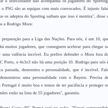
ue o selecionador não acompanha os jogadores do Sporting
 e o PSG são as equipas com mais convocados. É injusto fala
e os adeptos do Sporting saibam que isso é mentira", disse 
os a Rodrigo Mora:
da preparação para a Liga das Nações. Para nós, é um 10, qu
 há muitos jogadores, que conseguem acelerar para chegar n
é uma valência incrível. Eu prefiro defender o Mora fora d
 FC Porto, o 4x3x3 não há uma posição 10. Rodrigo para nós 
a passada, demonstra a personalidade, que é incrível. Fal
demonstrou uma personalidade com o Bayern. Precisa d
 Portugal é muito boa e temos de ter paciência e proteger o
es estão na lista de 55 jogadores", garantiu.
lberto Costa (FC Porto) está no radar. "Fiquei surpreendid