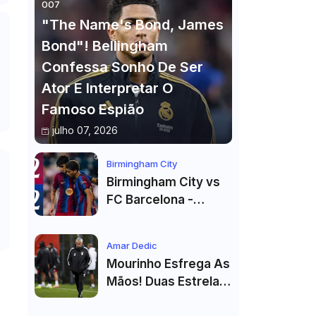
007
"The Name's Bond, James
Bond"! Bellingham
Confessa Sonho De Ser
Ator E Interpretar O
Famoso Espião
julho 07, 2026
Birmingham City
Birmingham City vs
FC Barcelona -
Highlights
Amar Dedic
Mourinho Esfrega As
Mãos! Duas Estrelas
Reforçam Benfica Na