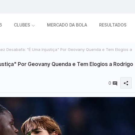
6
CLUBES
MERCADO DA BOLA
RESULTADOS
ez Desabafa: "É Uma Injustiça" Por Geovany Quenda e Tem Elogios a
ustiça" Por Geovany Quenda e Tem Elogios a Rodrigo
0