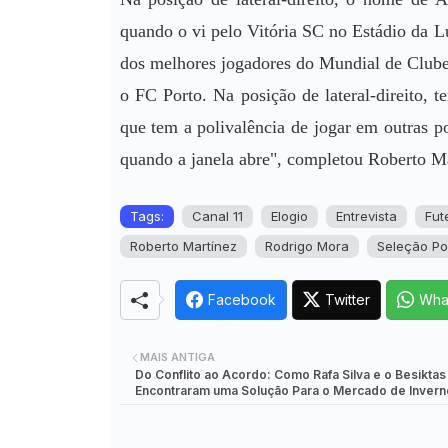
quando o vi pelo Vitória SC no Estádio da L
dos melhores jogadores do Mundial de Club
o FC Porto. Na posição de lateral-direito,
que tem a polivalência de jogar em outras p
quando a janela abre", completou Roberto Ma
Tags:
Canal 11
Elogio
Entrevista
Fut
Roberto Martínez
Rodrigo Mora
Seleção Po
Facebook
Twitter
Wha
MAIS ANTIGA
Do Conflito ao Acordo: Como Rafa Silva e o Besiktas
Encontraram uma Solução Para o Mercado de Invern