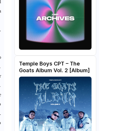
l
a
.
o
Temple Boys CPT – The
.
Goats Album Vol. 2 [Album]
r
.
e
o
.
o