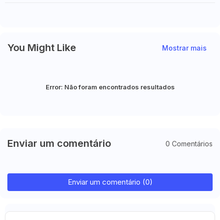
Conquista Vaga nas Semifinais
do Clube com Declaração
do Mundial
Explosiva
You Might Like
Mostrar mais
Error:
Não foram encontrados resultados
Enviar um comentário
0 Comentários
Enviar um comentário (0)