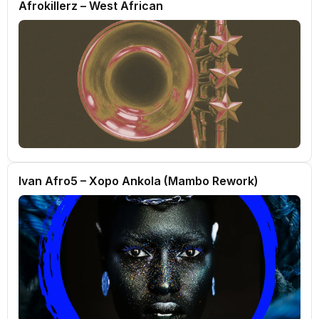
Afrokillerz – West African
Ivan Afro5 – Xopo Ankola (Mambo Rework)