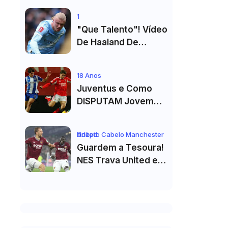
De Cristiano
1
Ronaldo"
"Que Talento"! Vídeo
De Haaland De
Cueca Branca No
Vestiário Arrasa A
18 Anos
Internet
Juventus e Como
DISPUTAM Jovem
PROMESSA da
Equipa B do FC Porto
Adepto Cabelo Manchester United
Guardem a Tesoura!
NES Trava United e
Corte de Cabelo Vai
Ter de Esperar