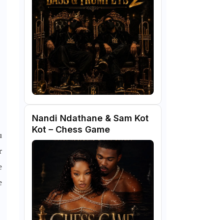
Nandi Ndathane & Sam Kot
Kot – Chess Game
u
r
e
e