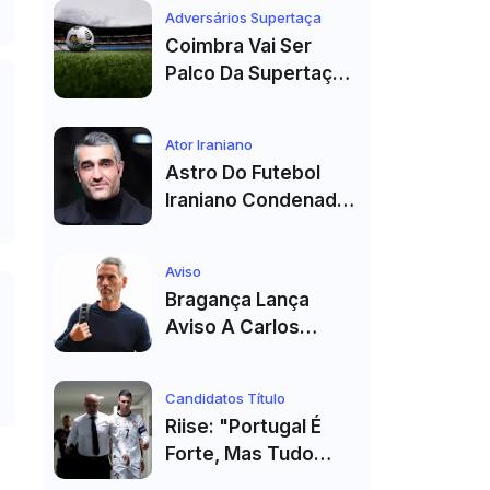
Véspera Do Real
Adversários Supertaça
Madrid
Coimbra Vai Ser
Palco Da Supertaça
Pela Quinta Vez!
Estádio Já Tem Data
Ator Iraniano
E Adversários
Astro Do Futebol
Confirmados
Iraniano Condenado
A 99 Chibatadas!
Ator E Jogador É
Aviso
Acusado De Estupro
Bragança Lança
E Sequestro
Aviso A Carlos
Vicens: "Vai Dar
Tudo" E Pode Mudar
Candidatos Título
O Sp. Braga
Riise: "Portugal É
Forte, Mas Tudo
Depende Da Forma