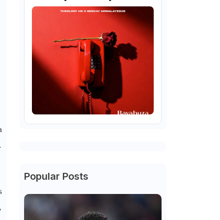
a
.
Popular Posts
s
,