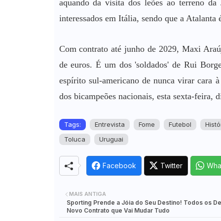
aquando da visita dos leões ao terreno da 
interessados em Itália, sendo que a Atalanta 
Com contrato até junho de 2029, Maxi Araúj
de euros. É um dos 'soldados' de Rui Borges,
espírito sul-americano de nunca virar cara 
dos bicampeões nacionais, esta sexta-feira, d
Tags:
Entrevista
Fome
Futebol
Histó
Toluca
Uruguai
Facebook
Twitter
Wha
MAIS ANTIGA
Sporting Prende a Jóia do Seu Destino! Todos os De
Novo Contrato que Vai Mudar Tudo