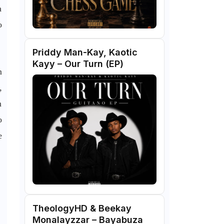
a
o
Priddy Man-Kay, Kaotic
Kayy – Our Turn (EP)
m
,
m
o
e
TheologyHD & Beekay
Monalayzzar – Bayabuza