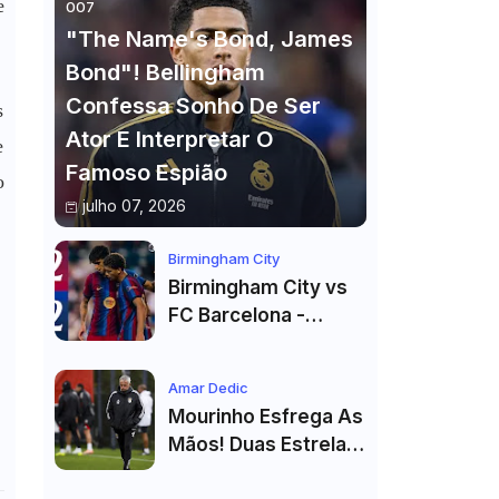
e
007
"The Name's Bond, James
Bond"! Bellingham
Confessa Sonho De Ser
s
Ator E Interpretar O
e
Famoso Espião
o
julho 07, 2026
Birmingham City
Birmingham City vs
FC Barcelona -
Highlights
Amar Dedic
Mourinho Esfrega As
Mãos! Duas Estrelas
Reforçam Benfica Na