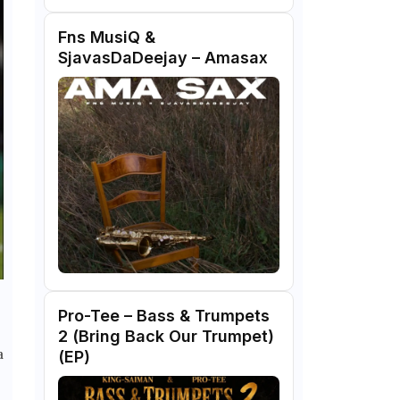
Fns MusiQ &
SjavasDaDeejay – Amasax
Pro-Tee – Bass & Trumpets
2 (Bring Back Our Trumpet)
a
(EP)