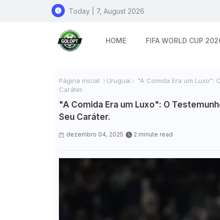
Today | 7, August 2026
HOME
FIFA WORLD CUP 202
Página inicial
Uruguai
"A Comida Era um Luxo": O
Caráter.
"A Comida Era um Luxo": O Testemunho 
Seu Caráter.
dezembro 04, 2025
2 minute read