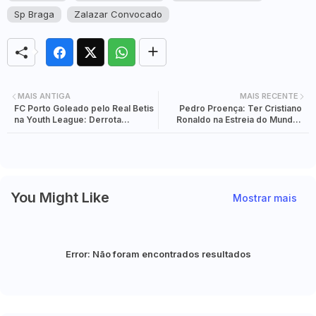
Sp Braga
Zalazar Convocado
MAIS ANTIGA
MAIS RECENTE
FC Porto Goleado pelo Real Betis
Pedro Proença: Ter Cristiano
na Youth League: Derrota
Ronaldo na Estreia do Mundial
Histórica 0-4 e Sonho do
2026 é "Verdadeiramente
Apuramento Afasta-se!
Importante" para Portugal
You Might Like
Mostrar mais
Error:
Não foram encontrados resultados