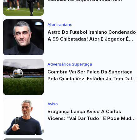
Véspera Do Real Madrid
Ator Iraniano
Astro Do Futebol Iraniano Condenado
A 99 Chibatadas! Ator E Jogador É
Acusado De Estupro E Sequestro
Adversários Supertaça
Coimbra Vai Ser Palco Da Supertaça
Pela Quinta Vez! Estádio Já Tem Data
E Adversários Confirmados
Aviso
Bragança Lança Aviso A Carlos
Vicens: "Vai Dar Tudo" E Pode Mudar
O Sp. Braga