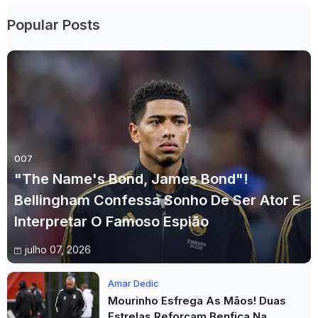
Popular Posts
007
"The Name's Bond, James Bond"!
Bellingham Confessa Sonho De Ser Ator E
Interpretar O Famoso Espião
julho 07, 2026
Amar Dedic
Mourinho Esfrega As Mãos! Duas
Estrelas Reforçam Benfica Na