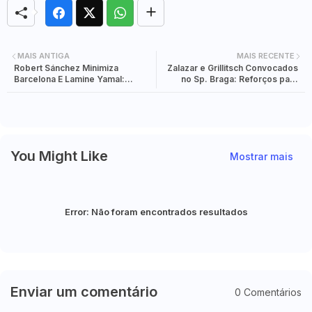
MAIS ANTIGA
MAIS RECENTE
Robert Sánchez Minimiza
Zalazar e Grillitsch Convocados
Barcelona E Lamine Yamal:
no Sp. Braga: Reforços para
‘Cucurella Tem Yamal No Bolso’
Desafio Contra Rangers na Liga
— Após Vitória Por 3-0
Europa!
You Might Like
Mostrar mais
Error:
Não foram encontrados resultados
Enviar um comentário
0 Comentários