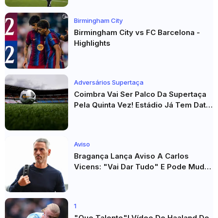
Birmingham City
Birmingham City vs FC Barcelona -
Highlights
Adversários Supertaça
Coimbra Vai Ser Palco Da Supertaça
Pela Quinta Vez! Estádio Já Tem Data
E Adversários Confirmados
Aviso
Bragança Lança Aviso A Carlos
Vicens: "Vai Dar Tudo" E Pode Mudar
O Sp. Braga
1
"Que Talento"! Vídeo De Haaland De