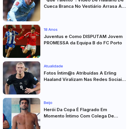
Cueca Branca No Vestiário Arrasa A
Internet
18 Anos
Juventus e Como DISPUTAM Jovem
PROMESSA da Equipa B do FC Porto
Atualidade
Fotos Íntim@s Atribuídas A Erling
Haaland Viralizam Nas Redes Sociais
E Geram Grande Repercussão
Beijo
Herói Da Copa É Flagrado Em
Momento Íntimo Com Colega De
Seleção! Fotos De Beijos Sem
Camisa Viraviralizam