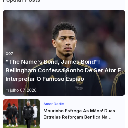
007
"The Name's Bond, James Bond"!
Bellingham Confessa Sonho De Ser Ator E
Interpretar O Famoso Espião
julho 07, 2026
Amar Dedic
Mourinho Esfrega As Mãos! Duas
Estrelas Reforçam Benfica Na
Véspera Do Real Madrid