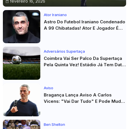
fevereiro 16, 2026
Ator Iraniano
Astro Do Futebol Iraniano Condenado
A 99 Chibatadas! Ator E Jogador É
Acusado De Estupro E Sequestro
Adversários Supertaça
Coimbra Vai Ser Palco Da Supertaça
Pela Quinta Vez! Estádio Já Tem Data
E Adversários Confirmados
Aviso
Bragança Lança Aviso A Carlos
Vicens: "Vai Dar Tudo" E Pode Mudar
O Sp. Braga
Ben Shelton