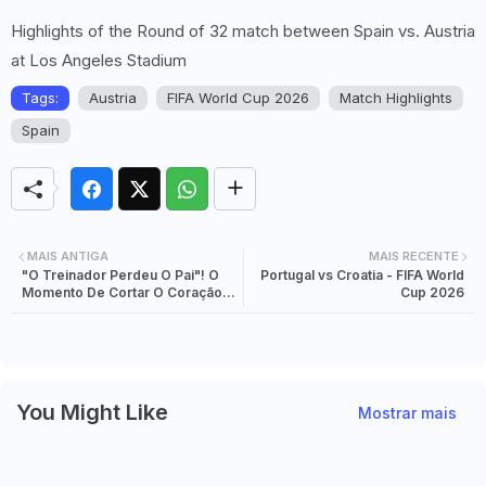
Highlights of the Round of 32 match between Spain vs. Austria
at Los Angeles Stadium
Tags:
Austria
FIFA World Cup 2026
Match Highlights
Spain
MAIS ANTIGA
MAIS RECENTE
"O Treinador Perdeu O Pai"! O
Portugal vs Croatia - FIFA World
Momento De Cortar O Coração
Cup 2026
Em Que Desabre Descobre A
Tragédia Em Plena Conferência
You Might Like
Mostrar mais