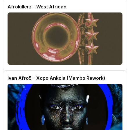
Afrokillerz – West African
Ivan Afro5 – Xopo Ankola (Mambo Rework)