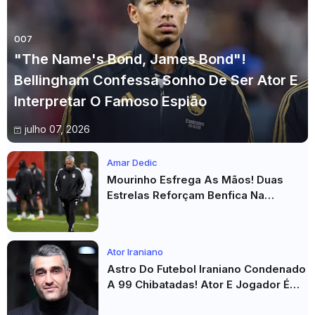
007
"The Name's Bond, James Bond"!
Bellingham Confessa Sonho De Ser Ator E
Interpretar O Famoso Espião
julho 07, 2026
Amar Dedic
Mourinho Esfrega As Mãos! Duas
Estrelas Reforçam Benfica Na
Véspera Do Real Madrid
Ator Iraniano
Astro Do Futebol Iraniano Condenado
A 99 Chibatadas! Ator E Jogador É
Acusado De Estupro E Sequestro