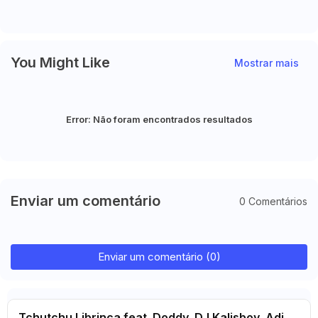
Treinador"
Recusam Pagar Por Fábio Vieira
You Might Like
Mostrar mais
Error:
Não foram encontrados resultados
Enviar um comentário
0 Comentários
Enviar um comentário (0)
Tchutchu Librinca feat. Doddy, DJ Kalisboy, Adi