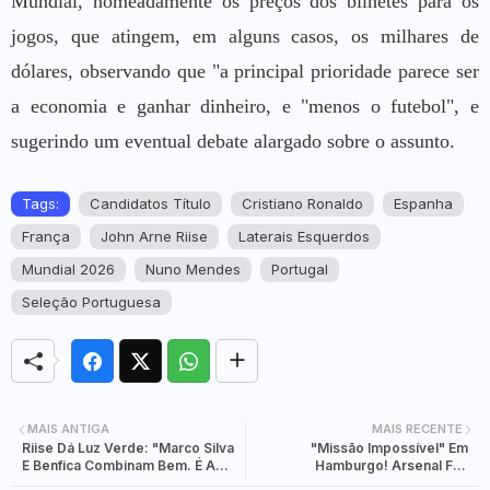
Mundial, nomeadamente os preços dos bilhetes para os
jogos, que atingem, em alguns casos, os milhares de
dólares, observando que "a principal prioridade parece ser
a economia e ganhar dinheiro, e "menos o futebol", e
sugerindo um eventual debate alargado sobre o assunto.
Tags:
Candidatos Título
Cristiano Ronaldo
Espanha
França
John Arne Riise
Laterais Esquerdos
Mundial 2026
Nuno Mendes
Portugal
Seleção Portuguesa
MAIS ANTIGA
MAIS RECENTE
Riise Dá Luz Verde: "Marco Silva
"Missão Impossível" Em
E Benfica Combinam Bem. É A
Hamburgo! Arsenal Faz
Grande Oportunidade Do
Cedência, Mas Alemães