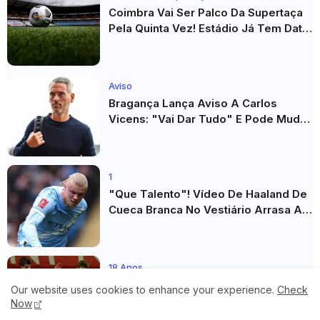
Coimbra Vai Ser Palco Da Supertaça
Pela Quinta Vez! Estádio Já Tem Data
E Adversários Confirmados
Aviso
Bragança Lança Aviso A Carlos
Vicens: "Vai Dar Tudo" E Pode Mudar
O Sp. Braga
1
"Que Talento"! Vídeo De Haaland De
Cueca Branca No Vestiário Arrasa A
Internet
18 Anos
Juventus e Como DISPUTAM Jovem
Our website uses cookies to enhance your experience.
Check
PROMESSA da Equipa B do FC Porto
Now