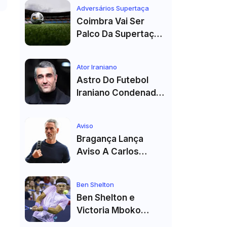
Véspera Do Real
Adversários Supertaça
Madrid
Coimbra Vai Ser
Palco Da Supertaça
Pela Quinta Vez!
Estádio Já Tem Data
Ator Iraniano
E Adversários
Astro Do Futebol
Confirmados
Iraniano Condenado
A 99 Chibatadas!
Ator E Jogador É
Aviso
Acusado De Estupro
Bragança Lança
E Sequestro
Aviso A Carlos
Vicens: "Vai Dar
Tudo" E Pode Mudar
Ben Shelton
O Sp. Braga
Ben Shelton e
Victoria Mboko
Fazem História com