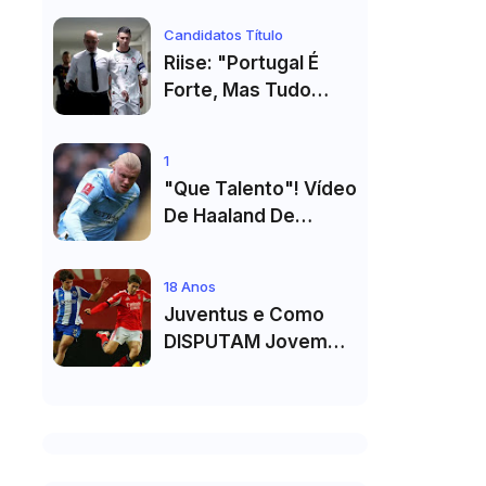
Primeiro Título no
Candidatos Título
Masters 1000 de
Riise: "Portugal É
Toronto
Forte, Mas Tudo
Depende Da Forma
De Cristiano
1
Ronaldo"
"Que Talento"! Vídeo
De Haaland De
Cueca Branca No
Vestiário Arrasa A
18 Anos
Internet
Juventus e Como
DISPUTAM Jovem
PROMESSA da
Equipa B do FC Porto