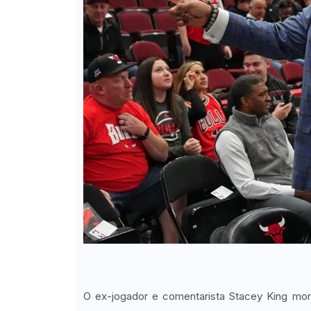
O ex-jogador e comentarista Stacey King mor