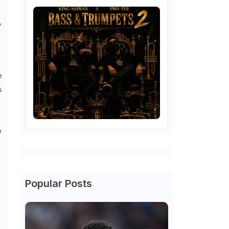
,
e
s
o
Popular Posts