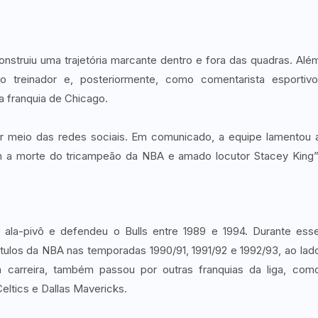
nstruiu uma trajetória marcante dentro e fora das quadras. Alé
treinador e, posteriormente, como comentarista esportivo
 franquia de Chicago.
por meio das redes sociais. Em comunicado, a equipe lamentou 
m a morte do tricampeão da NBA e amado locutor Stacey King”
 ala-pivô e defendeu o Bulls entre 1989 e 1994. Durante ess
ítulos da NBA nas temporadas 1990/91, 1991/92 e 1992/93, ao lad
 carreira, também passou por outras franquias da liga, com
ltics e Dallas Mavericks.