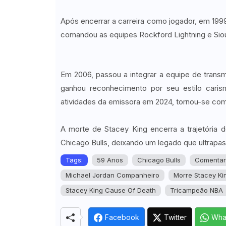
MeetSingles
Após encerrar a carreira como jogador, em 1999,
comandou as equipes Rockford Lightning e Siou
Em 2006, passou a integrar a equipe de trans
ganhou reconhecimento por seu estilo cari
atividades da emissora em 2024, tornou-se com
A morte de Stacey King encerra a trajetória d
Chicago Bulls, deixando um legado que ultrapas
Tags:
59 Anos
Chicago Bulls
Comentari
Michael Jordan Companheiro
Morre Stacey Ki
Stacey King Cause Of Death
Tricampeão NBA
Facebook
Twitter
Wha