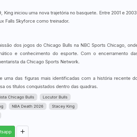
RORRY CharmGo D4 —
 King iniciou uma nova trajetória no basquete. Entre 2001 e 2003
10000mAh power bank with
x Falls Skyforce como treinador.
45W fast charging Apple
Watch charger.
RORRY
missão dos jogos do Chicago Bulls na NBC Sports Chicago, ond
smático e conhecimento do esporte. Com o encerramento da
entarista da Chicago Sports Network.
e uma das figuras mais identificadas com a história recente d
sa os títulos conquistados dentro das quadras.
sta Chicago Bulls
Locutor Bulls
ng
NBA Death 2026
Stacey King
tsapp