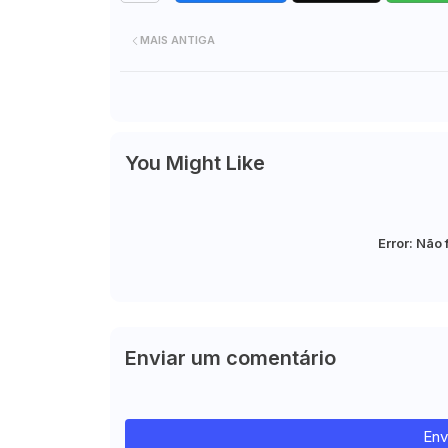
MAIS ANTIGA
You Might Like
Error:
Não 
Enviar um comentário
Env