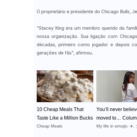
O proprietário e presidente do Chicago Bulls, J
“Stacey King era um membro querido da famíli
nossa organização. Sua ligação com Chicag
décadas, primeiro como jogador e depois co
gerações de fãs”, afirmou.
10 Cheap Meals That
You’ll never believ
Taste Like a Million Bucks
moved to… Colum
Cheap Meals
My life in emojis: ✈️, 
Corrie Cooks
🚵‍♂️