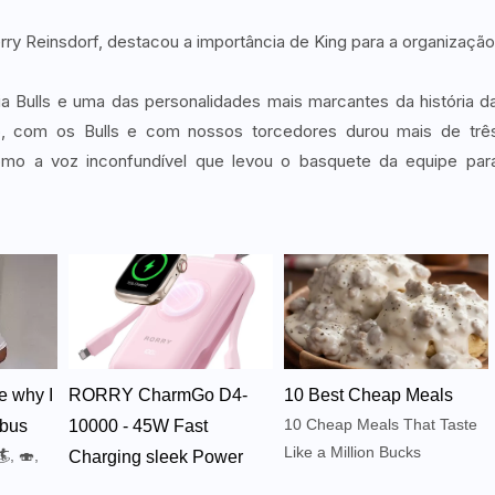
erry Reinsdorf, destacou a importância de King para a organização
a Bulls e uma das personalidades mais marcantes da história d
o, com os Bulls e com nossos torcedores durou mais de trê
mo a voz inconfundível que levou o basquete da equipe par
e why I
RORRY CharmGo D4-
10 Best Cheap Meals
10 Cheap Meals That Taste
bus
10000 - 45W Fast
Like a Million Bucks
🏄, 🍣,
Charging sleek Power
Corrie Cooks
Bank