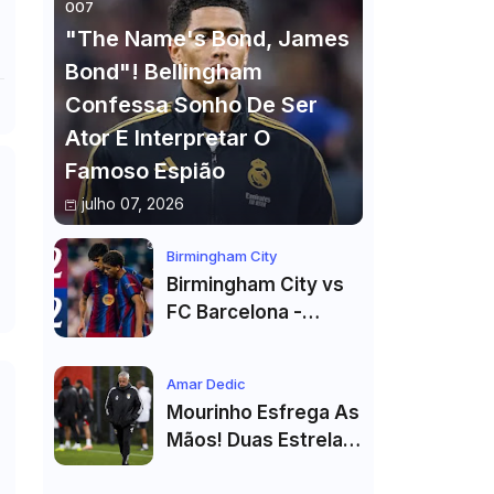
007
"The Name's Bond, James
Bond"! Bellingham
Confessa Sonho De Ser
Ator E Interpretar O
Famoso Espião
julho 07, 2026
Birmingham City
Birmingham City vs
FC Barcelona -
Highlights
Amar Dedic
Mourinho Esfrega As
Mãos! Duas Estrelas
Reforçam Benfica Na