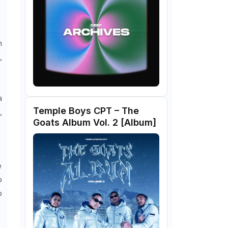
m
,
a
Temple Boys CPT – The
,
Goats Album Vol. 2 [Album]
e
o
o