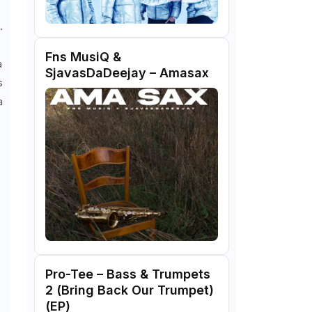
.
Fns MusiQ &
a
SjavasDaDeejay – Amasax
s
a
Pro-Tee – Bass & Trumpets
2 (Bring Back Our Trumpet)
(EP)