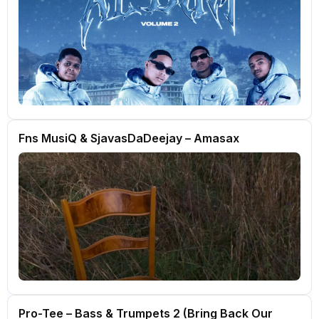
Fns MusiQ & SjavasDaDeejay – Amasax
Pro-Tee – Bass & Trumpets 2 (Bring Back Our