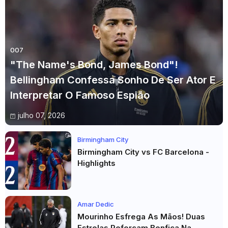
007
"The Name's Bond, James Bond"!
Bellingham Confessa Sonho De Ser Ator E
Interpretar O Famoso Espião
julho 07, 2026
Birmingham City
Birmingham City vs FC Barcelona -
Highlights
Amar Dedic
Mourinho Esfrega As Mãos! Duas
Estrelas Reforçam Benfica Na