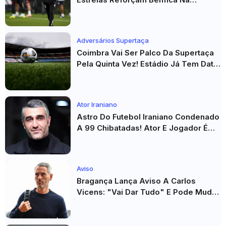
Véspera Do Real Madrid
Adversários Supertaça
Coimbra Vai Ser Palco Da Supertaça
Pela Quinta Vez! Estádio Já Tem Data
E Adversários Confirmados
Ator Iraniano
Astro Do Futebol Iraniano Condenado
A 99 Chibatadas! Ator E Jogador É
Acusado De Estupro E Sequestro
Aviso
Bragança Lança Aviso A Carlos
Vicens: "Vai Dar Tudo" E Pode Mudar
O Sp. Braga