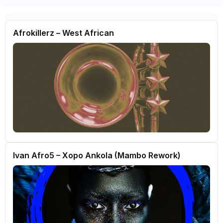
Afrokillerz – West African
Ivan Afro5 – Xopo Ankola (Mambo Rework)