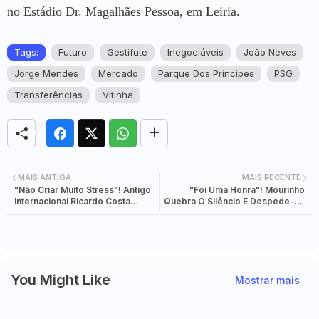
no Estádio Dr. Magalhães Pessoa, em Leiria.
Tags:
Futuro
Gestifute
Inegociáveis
João Neves
Jorge Mendes
Mercado
Parque Dos Príncipes
PSG
Transferências
Vitinha
MAIS ANTIGA
MAIS RECENTE
"Não Criar Muito Stress"! Antigo
"Foi Uma Honra"! Mourinho
Internacional Ricardo Costa
Quebra O Silêncio E Despede-se
Elege Prioridade Para Portugal
Do Benfica Com Mensagem De
Voar No Mundial
Cortar O Coração
You Might Like
Mostrar mais