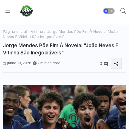
Página inicial
Vitinha
Jorge Mendes Põe Fim À Novela: "João
Neves E Vitinha São Inegociáveis"
Jorge Mendes Põe Fim À Novela: "João Neves E
Vitinha São Inegociáveis"
junho 10, 2026
2 minute read
0