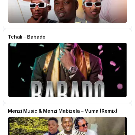
Tchali – Babado
Menzi Music & Menzi Mabizela – Vuma (Remix)