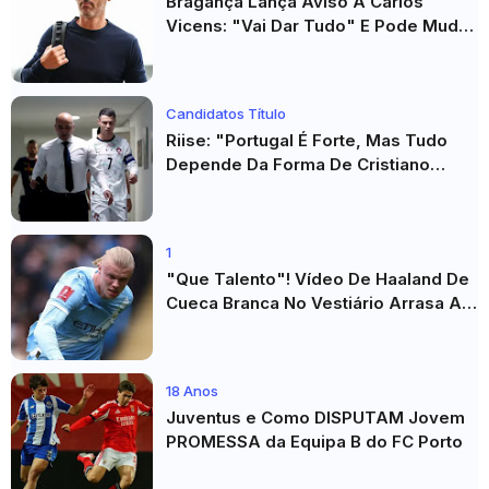
Bragança Lança Aviso A Carlos
Vicens: "Vai Dar Tudo" E Pode Mudar
O Sp. Braga
Candidatos Título
Riise: "Portugal É Forte, Mas Tudo
Depende Da Forma De Cristiano
Ronaldo"
1
"Que Talento"! Vídeo De Haaland De
Cueca Branca No Vestiário Arrasa A
Internet
18 Anos
Juventus e Como DISPUTAM Jovem
PROMESSA da Equipa B do FC Porto