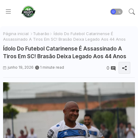
Página inicial
Tubarão
Ídolo Do Futebol Catarinense É
Assassinado A Tiros Em SC! Brasão Deixa Legado Aos 44 Anos
Ídolo Do Futebol Catarinense É Assassinado A
Tiros Em SC! Brasão Deixa Legado Aos 44 Anos
junho 19, 2026
1 minute read
0