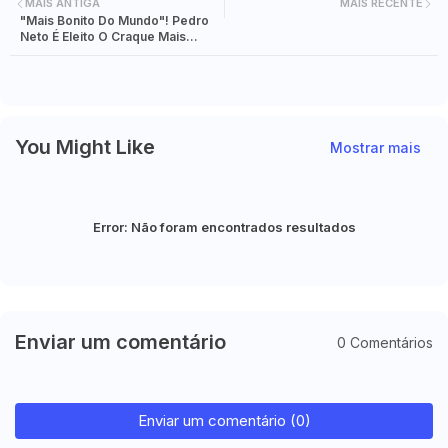
MAIS ANTIGA
MAIS RECENTE
"Mais Bonito Do Mundo"! Pedro
Neto É Eleito O Craque Mais
Estiloso Da Copa E Vira
Sensação
You Might Like
Mostrar mais
Error:
Não foram encontrados resultados
Enviar um comentário
0 Comentários
Enviar um comentário (0)