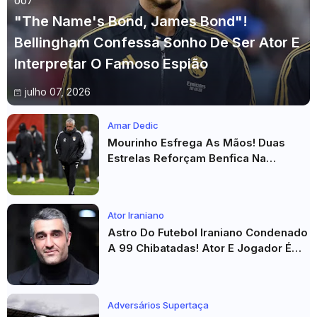
007
"The Name's Bond, James Bond"!
Bellingham Confessa Sonho De Ser Ator E
Interpretar O Famoso Espião
julho 07, 2026
Amar Dedic
Mourinho Esfrega As Mãos! Duas
Estrelas Reforçam Benfica Na
Véspera Do Real Madrid
Ator Iraniano
Astro Do Futebol Iraniano Condenado
A 99 Chibatadas! Ator E Jogador É
Acusado De Estupro E Sequestro
Adversários Supertaça