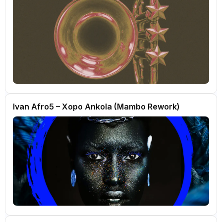
Ivan Afro5 – Xopo Ankola (Mambo Rework)