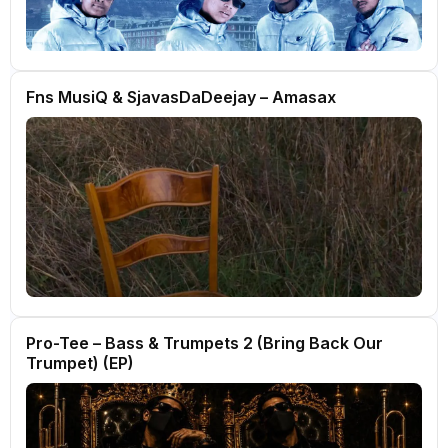
Fns MusiQ & SjavasDaDeejay – Amasax
Pro-Tee – Bass & Trumpets 2 (Bring Back Our
Trumpet) (EP)