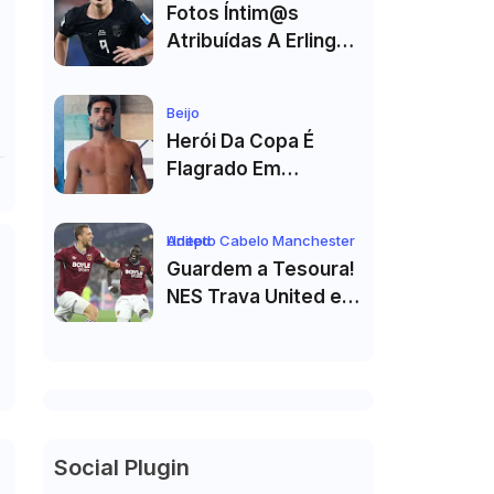
Fotos Íntim@s
Atribuídas A Erling
Haaland Viralizam
Nas Redes Sociais E
Beijo
Geram Grande
Herói Da Copa É
Repercussão
Flagrado Em
Momento Íntimo
Com Colega De
Adepto Cabelo Manchester United
Seleção! Fotos De
Guardem a Tesoura!
Beijos Sem Camisa
NES Trava United e
Viraviralizam
Corte de Cabelo Vai
Ter de Esperar
Social Plugin