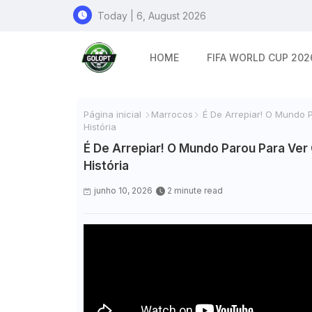
Today | 6, August 2026
HOME
FIFA WORLD CUP 202
Página inicial
Marrocos
É De Arrepiar! O Mundo P
História
É De Arrepiar! O Mundo Parou Para Ver 
História
junho 10, 2026
2 minute read