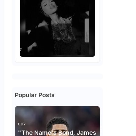
Popular Posts
007
"The Name's Bond, James