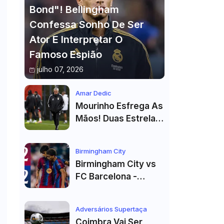
Bond"! Bellingham
Confessa Sonho De Ser
Ator E Interpretar O
Famoso Espião
julho 07, 2026
Amar Dedic
Mourinho Esfrega As
Mãos! Duas Estrelas
Reforçam Benfica Na
Véspera Do Real
Birmingham City
Madrid
Birmingham City vs
FC Barcelona -
Highlights
Adversários Supertaça
Coimbra Vai Ser