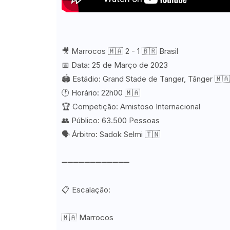
🎥 Marrocos 🇲🇦 2 - 1 🇧🇷 Brasil
📅 Data: 25 de Março de 2023
🏟️ Estádio: Grand Stade de Tanger, Tânger 🇲🇦
🕐 Horário: 22h00 🇲🇦
🏆 Competição: Amistoso Internacional
👥 Público: 63.500 Pessoas
🗣️ Árbitro: Sadok Selmi 🇹🇳
➖➖➖➖➖➖➖➖➖➖➖➖
📋 Escalação:
🇲🇦 Marrocos