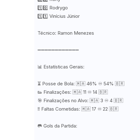
1️⃣0️⃣ Rodrygo
1️⃣1️⃣ Vinícius Júnior
Técnico: Ramon Menezes
➖➖➖➖➖➖➖➖➖➖➖➖
📊 Estatísticas Gerais:
⏳ Posse de Bola: 🇲🇦 46% ♾️ 54% 🇧🇷
👟 Finalizações: 🇲🇦 11 ♾️ 14 🇧🇷
🎯 Finalizações no Alvo: 🇲🇦 3 ♾️ 4 🇧🇷
‼️ Faltas Cometidas: 🇲🇦 17 ♾️ 22 🇧🇷
🥅 Gols da Partida: