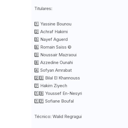
Titulares:
1️⃣ Yassine Bounou
2️⃣ Achraf Hakimi
5️⃣ Nayef Aguerd
6️⃣ Romain Saïss ©️
3️⃣ Noussair Mazraoui
8️⃣ Azzedine Ounahi
4️⃣ Sofyan Amrabat
2️⃣3️⃣ Bilal El Khannouss
7️⃣ Hakim Ziyech
1️⃣9️⃣ Youssef En-Nesyri
1️⃣7️⃣ Sofiane Boufal
Técnico: Walid Regragui