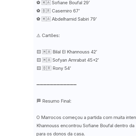
⚽ 🇲🇦 Sofiane Boufal 29’
⚽ 🇧🇷 Casemiro 67’
⚽ 🇲🇦 Abdelhamid Sabiri 79’
⚠️ Cartões:
🟨 🇲🇦 Bilal El Khannouss 42’
🟨 🇲🇦 Sofyan Amrabat 45+2’
🟨 🇧🇷 Rony 54’
➖➖➖➖➖➖➖➖➖➖➖➖
🏁 Resumo Final:
O Marrocos começou a partida com muita intensi
Khannouss encontrou Sofiane Boufal dentro da ár
para os donos da casa.