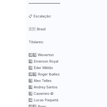
➖➖➖➖➖➖➖➖➖➖➖➖
📋 Escalação:
🇧🇷 Brasil
Titulares:
1️⃣2️⃣ Weverton
2️⃣ Emerson Royal
3️⃣ Éder Militão
1️⃣4️⃣ Roger Ibañez
6️⃣ Alex Telles
8️⃣ Andrey Santos
5️⃣ Casemiro ©️
7️⃣ Lucas Paquetá
2️⃣2️⃣ Rony