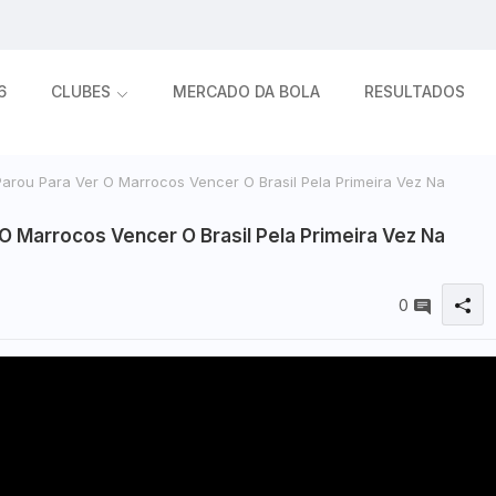
6
CLUBES
MERCADO DA BOLA
RESULTADOS
arou Para Ver O Marrocos Vencer O Brasil Pela Primeira Vez Na
O Marrocos Vencer O Brasil Pela Primeira Vez Na
0