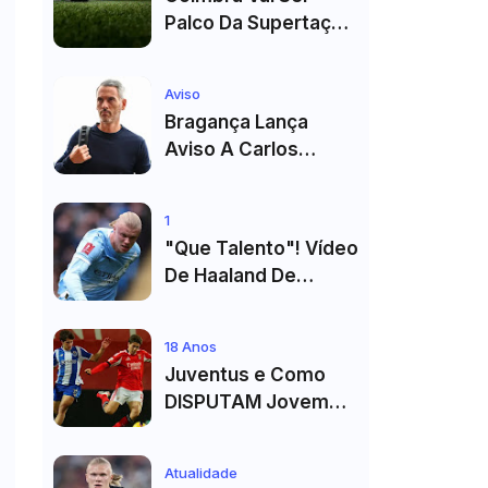
Palco Da Supertaça
Pela Quinta Vez!
Estádio Já Tem Data
Aviso
E Adversários
Bragança Lança
Confirmados
Aviso A Carlos
Vicens: "Vai Dar
Tudo" E Pode Mudar
1
O Sp. Braga
"Que Talento"! Vídeo
De Haaland De
Cueca Branca No
Vestiário Arrasa A
18 Anos
Internet
Juventus e Como
DISPUTAM Jovem
PROMESSA da
Equipa B do FC Porto
Atualidade