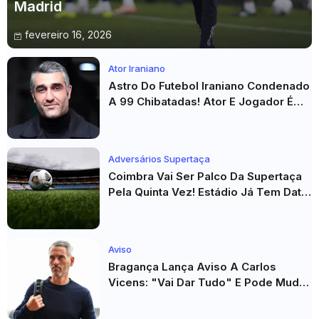
Madrid
fevereiro 16, 2026
Ator Iraniano
Astro Do Futebol Iraniano Condenado
A 99 Chibatadas! Ator E Jogador É
Acusado De Estupro E Sequestro
Adversários Supertaça
Coimbra Vai Ser Palco Da Supertaça
Pela Quinta Vez! Estádio Já Tem Data
E Adversários Confirmados
Aviso
Bragança Lança Aviso A Carlos
Vicens: "Vai Dar Tudo" E Pode Mudar
O Sp. Braga