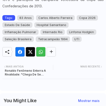
Confederações de 2013.
Tags:
83 Anos
Carlos Alberto Parreira
Copa 2026
Estado De Saúde
Hospital Samaritano
Inflamação Pulmonar
Internado Rio
Linfoma Hodgkin
Seleção Brasileira
Tetracampeão 1994
UTI
MAIS ANTIGA
MAIS RECENTE
Ronaldo Fenômeno Enterra A
Rivalidade: "Chega De Se
Esconder! Messi É O Melhor Da
História"
You Might Like
Mostrar mais