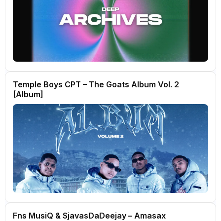
Temple Boys CPT – The Goats Album Vol. 2
[Album]
Fns MusiQ & SjavasDaDeejay – Amasax