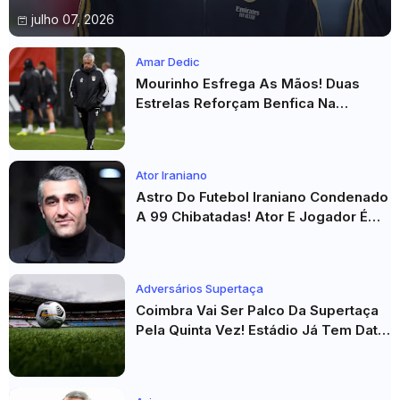
julho 07, 2026
Amar Dedic
Mourinho Esfrega As Mãos! Duas
Estrelas Reforçam Benfica Na
Véspera Do Real Madrid
Ator Iraniano
Astro Do Futebol Iraniano Condenado
A 99 Chibatadas! Ator E Jogador É
Acusado De Estupro E Sequestro
Adversários Supertaça
Coimbra Vai Ser Palco Da Supertaça
Pela Quinta Vez! Estádio Já Tem Data
E Adversários Confirmados