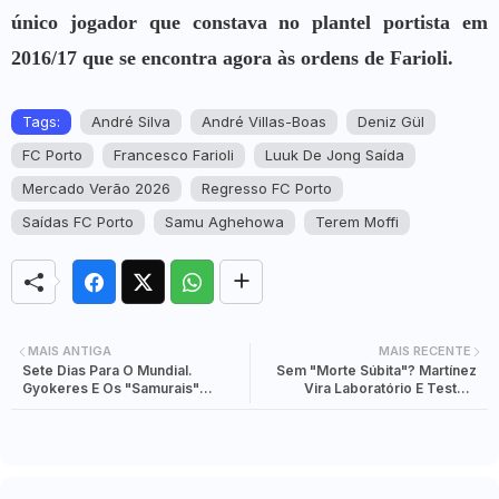
único jogador que constava no plantel portista em
2016/17 que se encontra agora às ordens de Farioli.
Tags:
André Silva
André Villas-Boas
Deniz Gül
FC Porto
Francesco Farioli
Luuk De Jong Saída
Mercado Verão 2026
Regresso FC Porto
Saídas FC Porto
Samu Aghehowa
Terem Moffi
MAIS ANTIGA
MAIS RECENTE
Sete Dias Para O Mundial.
Sem "Morte Súbita"? Martínez
Gyokeres E Os "Samurais"
Vira Laboratório E Testa 3
Tentam Derrumbar A Laranja
Novidades Contra Chile No
Mecânica
Jamor