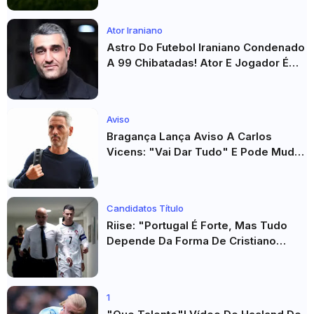
Ator Iraniano
Astro Do Futebol Iraniano Condenado
A 99 Chibatadas! Ator E Jogador É
Acusado De Estupro E Sequestro
Aviso
Bragança Lança Aviso A Carlos
Vicens: "Vai Dar Tudo" E Pode Mudar
O Sp. Braga
Candidatos Título
Riise: "Portugal É Forte, Mas Tudo
Depende Da Forma De Cristiano
Ronaldo"
1