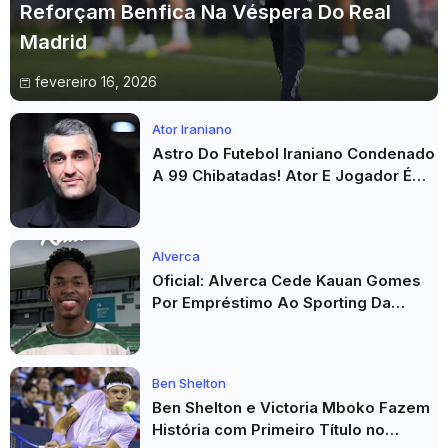
Reforçam Benfica Na Véspera Do Real
Madrid
fevereiro 16, 2026
Ator Iraniano
Astro Do Futebol Iraniano Condenado
A 99 Chibatadas! Ator E Jogador É
Acusado De Estupro E Sequestro
Alverca
Oficial: Alverca Cede Kauan Gomes
Por Empréstimo Ao Sporting Da
Covilhã
Ben Shelton
Ben Shelton e Victoria Mboko Fazem
História com Primeiro Título no