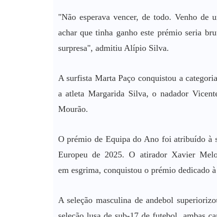
"Não esperava vencer, de todo. Venho de 
achar que tinha ganho este prémio seria bru
surpresa", admitiu Alípio Silva.
A surfista Marta Paço conquistou a categor
a atleta Margarida Silva, o nadador Vicent
Mourão.
O prémio de Equipa do Ano foi atribuído à 
Europeu de 2025. O atirador Xavier Mel
em esgrima, conquistou o prémio dedicado 
A seleção masculina de andebol superioriz
seleção lusa de sub-17 de futebol, ambas 