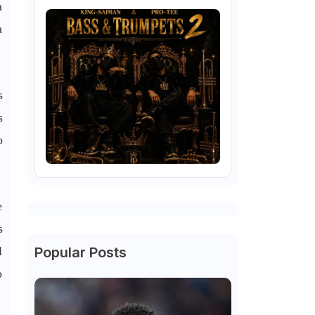
a
a
s
s
o
e
s
l
Popular Posts
o