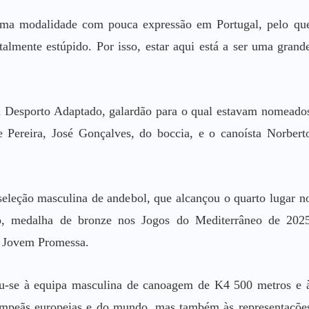
uma modalidade com pouca expressão em Portugal, pelo qu
talmente estúpido. Por isso, estar aqui está a ser uma grand
ia Desporto Adaptado, galardão para o qual estavam nomeado
e Pereira, José Gonçalves, do boccia, e o canoísta Norbert
seleção masculina de andebol, que alcançou o quarto lugar n
o, medalha de bronze nos Jogos do Mediterrâneo de 202
à Jovem Promessa.
ou-se à equipa masculina de canoagem de K4 500 metros e 
campeãs europeias e do mundo, mas também às representaçõe