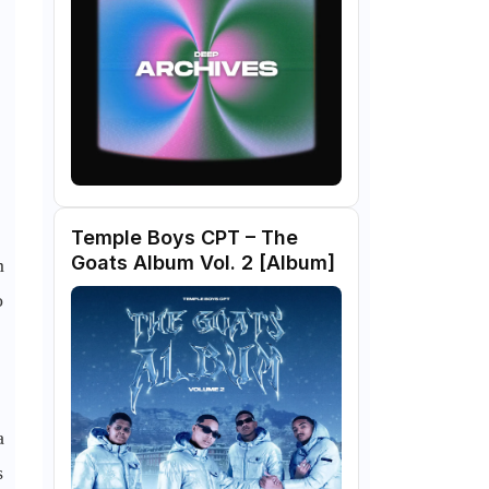
Temple Boys CPT – The
Goats Album Vol. 2 [Album]
m
o
a
s