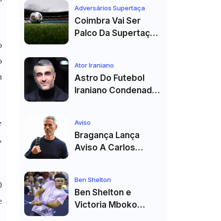
Véspera Do Real
Adversários Supertaça
Madrid
Coimbra Vai Ser
Palco Da Supertaça
o
Pela Quinta Vez!
Estádio Já Tem Data
o
Ator Iraniano
E Adversários
m
Astro Do Futebol
Confirmados
Iraniano Condenado
A 99 Chibatadas!
Ator E Jogador É
e
Aviso
Acusado De Estupro
Bragança Lança
,
E Sequestro
Aviso A Carlos
Vicens: "Vai Dar
Tudo" E Pode Mudar
Ben Shelton
O Sp. Braga
0
Ben Shelton e
e
Victoria Mboko
Fazem História com