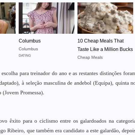
Columbus
10 Cheap Meals That
Columbus
Taste Like a Million Bucks
DATING
Cheap Meals
Corrie Cooks
 escolha para treinador do ano e as restantes distinções fora
daptado), à seleção masculina de andebol (Equipa), quinta n
lo (Jovem Promessa).
o êxito para o ciclismo entre os galardoados na categori
go Ribeiro, que também era candidato a este galardão, depoi