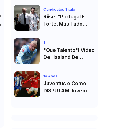
Primeiro Título no
Candidatos Título
Masters 1000 de
ã
Riise: "Portugal É
Toronto
Forte, Mas Tudo
m
Depende Da Forma
De Cristiano
1
Ronaldo"
"Que Talento"! Vídeo
De Haaland De
Cueca Branca No
Vestiário Arrasa A
18 Anos
Internet
Juventus e Como
DISPUTAM Jovem
PROMESSA da
Equipa B do FC Porto