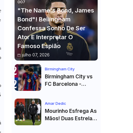
007
"The Name's Bond, James
e
Bond"! Bellingham
e
Confessa Sonho De Ser
Ator E Interpretar O
Famoso Espião
s
julho 07, 2026
o
Birmingham City
Birmingham City vs
FC Barcelona -
o
Highlights
5
Amar Dedic
Mourinho Esfrega As
Mãos! Duas Estrelas
à
Reforçam Benfica Na
s