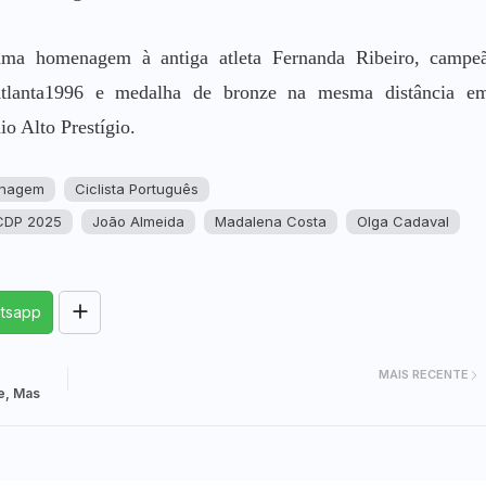
ma homenagem à antiga atleta Fernanda Ribeiro, campe
Atlanta1996 e medalha de bronze na mesma distância e
o Alto Prestígio.
inagem
Ciclista Português
CDP 2025
João Almeida
Madalena Costa
Olga Cadaval
tsapp
MAIS RECENTE
e, Mas