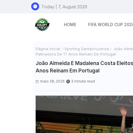
Today | 7, August 2026
HOME
FIFA WORLD CUP 202
Página inicial
Sporting Santacruzense
João Almeid
Patinadora De 17 Anos Reinam Em Portugal
João Almeida E Madalena Costa Eleitos 
Anos Reinam Em Portugal
maio 28, 2026
3 minute read