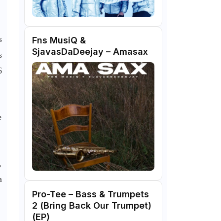
s
Fns MusiQ &
SjavasDaDeejay – Amasax
s
6
e
,
a
Pro-Tee – Bass & Trumpets
2 (Bring Back Our Trumpet)
(EP)