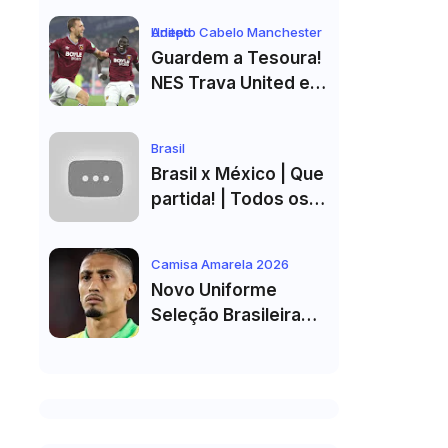
Equipa B do FC Porto
Adepto Cabelo Manchester United
Guardem a Tesoura!
NES Trava United e
Corte de Cabelo Vai
Ter de Esperar
Brasil
Brasil x México | Que
partida! | Todos os
golos e melhores
momentos em HD
Camisa Amarela 2026
2026
Novo Uniforme
Seleção Brasileira
2026 Vazado: Veja
Fotos do Kit Principal
para a Copa do
Mundo