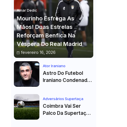
Amar Dedic
Mourinho Esfrega As
Mãos! Duas Estrelas
Reforçam Benfica Na
Véspera Do Real Madrid
fevereiro 16, 2026
Ator Iraniano
Astro Do Futebol
Iraniano Condenado
A 99 Chibatadas!
Ator E Jogador É
Adversários Supertaça
Acusado De Estupro
Coimbra Vai Ser
E Sequestro
Palco Da Supertaça
Pela Quinta Vez!