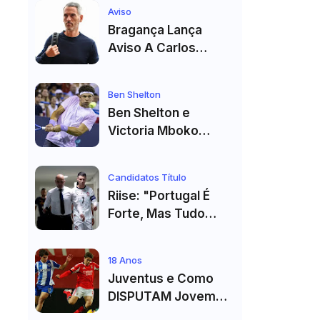
Estádio Já Tem Data
Aviso
E Adversários
Bragança Lança
Confirmados
Aviso A Carlos
Vicens: "Vai Dar
Tudo" E Pode Mudar
Ben Shelton
O Sp. Braga
Ben Shelton e
Victoria Mboko
Fazem História com
Primeiro Título no
Candidatos Título
Masters 1000 de
Riise: "Portugal É
Toronto
Forte, Mas Tudo
Depende Da Forma
De Cristiano
18 Anos
Ronaldo"
Juventus e Como
DISPUTAM Jovem
PROMESSA da