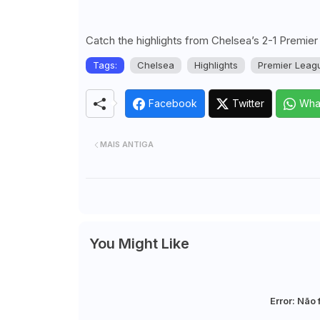
Catch the highlights from Chelsea’s 2-1 Premie
Tags:
Chelsea
Highlights
Premier Leag
Facebook
Twitter
Wha
MAIS ANTIGA
You Might Like
Error:
Não 