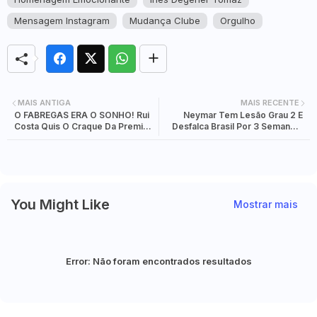
Mensagem Instagram
Mudança Clube
Orgulho
MAIS ANTIGA
MAIS RECENTE
O FABREGAS ERA O SONHO! Rui
Neymar Tem Lesão Grau 2 E
Costa Quis O Craque Da Premier,
Desfalca Brasil Por 3 Semanas.
Mas Vai Ter De Ficar Com Marco
Vaga Na Copa Está Por Um Fio?
Silva
You Might Like
Mostrar mais
Error:
Não foram encontrados resultados