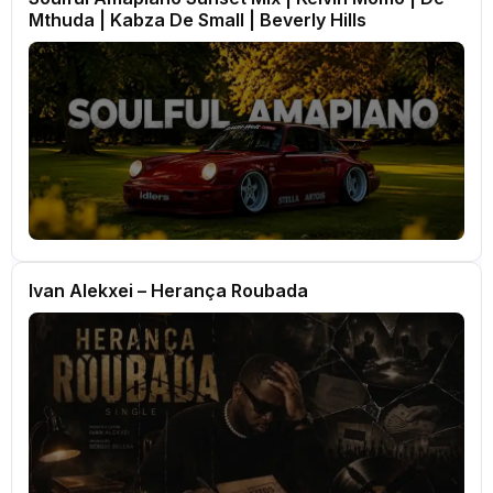
Mthuda | Kabza De Small | Beverly Hills
Ivan Alekxei – Herança Roubada