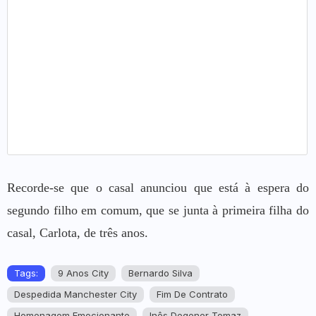
Recorde-se que o casal anunciou que está à espera do
segundo filho em comum, que se junta à primeira filha do
casal, Carlota, de três anos.
Tags:
9 Anos City
Bernardo Silva
Despedida Manchester City
Fim De Contrato
Homenagem Emocionante
Inês Degener Tomaz