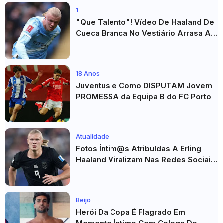
1
"Que Talento"! Vídeo De Haaland De
Cueca Branca No Vestiário Arrasa A
Internet
18 Anos
Juventus e Como DISPUTAM Jovem
PROMESSA da Equipa B do FC Porto
Atualidade
Fotos Íntim@s Atribuídas A Erling
Haaland Viralizam Nas Redes Sociais
E Geram Grande Repercussão
Beijo
Herói Da Copa É Flagrado Em
Momento Íntimo Com Colega De