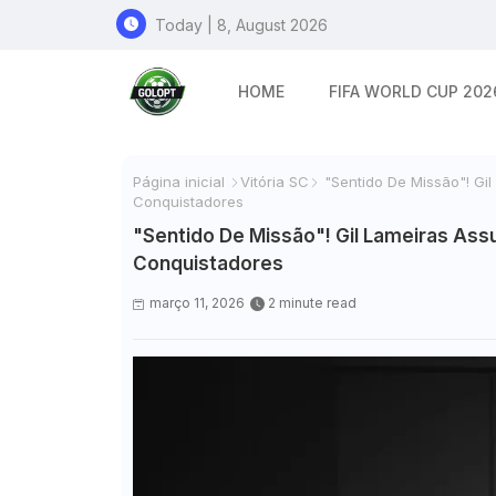
Today | 8, August 2026
HOME
FIFA WORLD CUP 202
Página inicial
Vitória SC
"Sentido De Missão"! Gi
Conquistadores
"Sentido De Missão"! Gil Lameiras Ass
Conquistadores
março 11, 2026
2 minute read