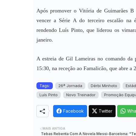
Após promover o Vitória de Guimarães B 
vencer a Série A do terceiro escalão na 
rendendo Luís Pinto, que liderou os vima
janeiro.
A estreia de Gil Lameiras no comando da p
15:30, na receção ao Famalicão, que abre a 2
Tags:
26ª Jornada
Dérbi Minhoto
Estád
Luís Pinto
Novo Treinador
Promoção Equip
Facebook
Twitter
Wha
MAIS ANTIGA
Tebas Rebenta Com A Novela Messi-Barcelona: "Ter