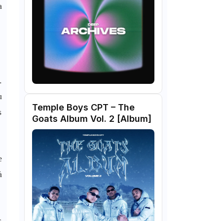
a
.
u
Temple Boys CPT – The
s
Goats Album Vol. 2 [Album]
e
à
s