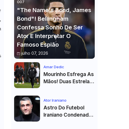
007
"The Name's Bond, James
e
Bond"! Bellingham
,
Confessa Sonho De Ser
m
Ator E Interpretar O
Famoso Espião
julho 07, 2026
s
Amar Dedic
Mourinho Esfrega As
Mãos! Duas Estrelas
Reforçam Benfica Na
Véspera Do Real
Ator Iraniano
Madrid
Astro Do Futebol
Iraniano Condenado
A 99 Chibatadas!