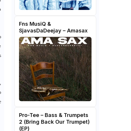
o
Fns MusiQ &
SjavasDaDeejay – Amasax
o
e
s
,
o
e
Pro-Tee – Bass & Trumpets
2 (Bring Back Our Trumpet)
(EP)