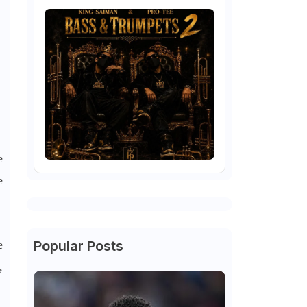
e
e
e
Popular Posts
,