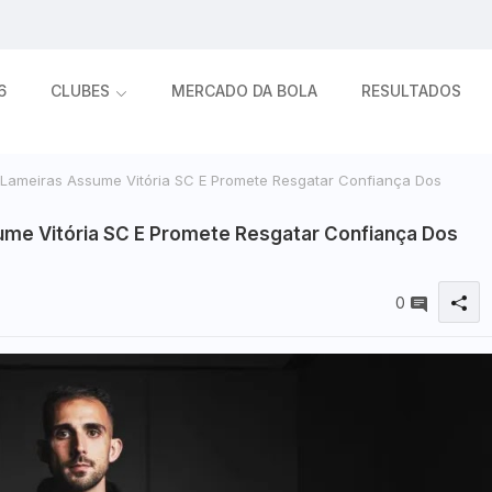
6
CLUBES
MERCADO DA BOLA
RESULTADOS
l Lameiras Assume Vitória SC E Promete Resgatar Confiança Dos
ume Vitória SC E Promete Resgatar Confiança Dos
0