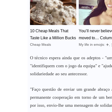
10 Cheap Meals That
You’ll never believ
Taste Like a Million Bucks
moved to… Colum
Cheap Meals
My life in emojis: ✈️, 
Corrie Cooks
🚵‍♂️
MeetSingles
O técnico espera ainda que os adeptos - "uma
"identifiquem com o jogo da equipa" e "ajud
solidariedade ao seu antecessor.
"Faço questão de enviar um grande abraço 
permanente cooperação em torno de um bem 
por isso, envio-lhe uma mensagem de solidari